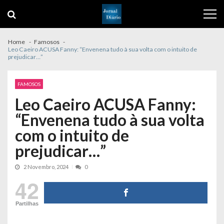
Skip
Skip
to
to
navigation
content
Home
Famosos
Leo Caeiro ACUSA Fanny: “Envenena tudo à sua volta com o intuito de
prejudicar…”
FAMOSOS
Leo Caeiro ACUSA Fanny:
“Envenena tudo à sua volta
com o intuito de
prejudicar…”
2 Novembro, 2024
0
42
Partilhas