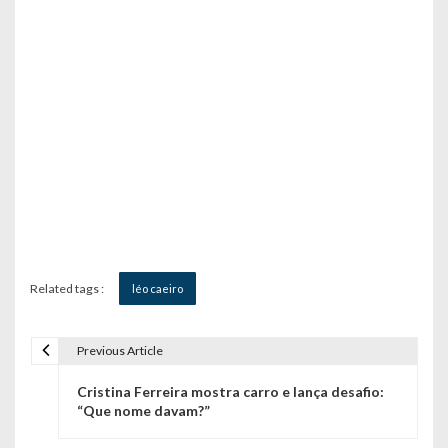
Related tags :
léo caeiro
Previous Article
N
Cristina Ferreira mostra carro e lança desafio:
a
“Que nome davam?”
v