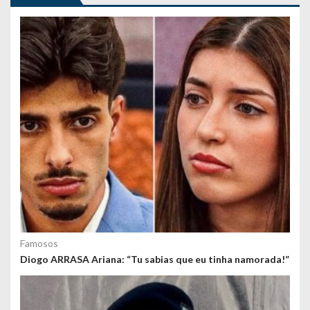
g
o
s
Famosos
Diogo ARRASA Ariana: “Tu sabias que eu tinha namorada!”