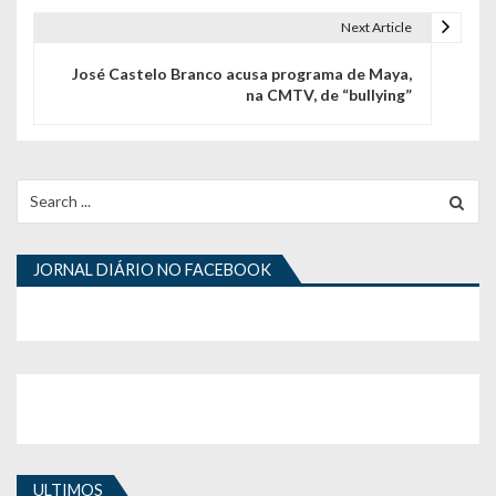
e
Next Article
g
José Castelo Branco acusa programa de Maya,
na CMTV, de “bullying”
a
ç
ã
Search
for:
o
d
JORNAL DIÁRIO NO FACEBOOK
e
a
r
t
i
ULTIMOS