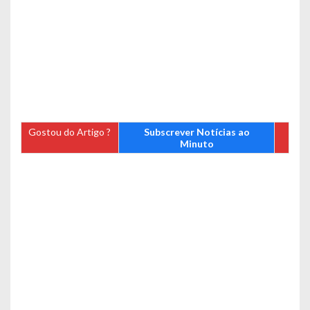
Gostou do Artigo ?
Subscrever Notícias ao
Minuto