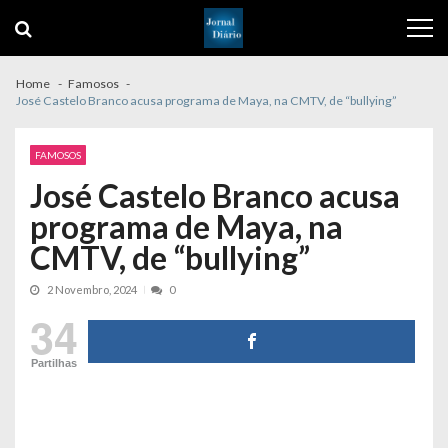
Skip
Skip
to
to
navigation
content
Home
Famosos
José Castelo Branco acusa programa de Maya, na CMTV, de “bullying”
FAMOSOS
José Castelo Branco acusa
programa de Maya, na
CMTV, de “bullying”
2 Novembro, 2024
0
34
Partilhas