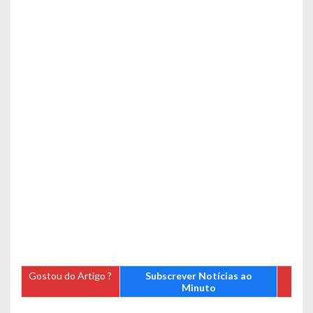
Gostou do Artigo ?
Subscrever Notícias ao
Minuto