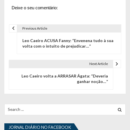
Deixe o seu comentário:
Previous Article
N
Leo Caeiro ACUSA Fanny: “Envenena tudo à sua
a
volta com o intuito de prejudicar…”
v
e
Next Article
g
Leo Caeiro volta a ARRASAR Ágata: “Deveria
ganhar noção…”
a
ç
ã
Search
for:
o
d
JORNAL DIÁRIO NO FACEBOOK