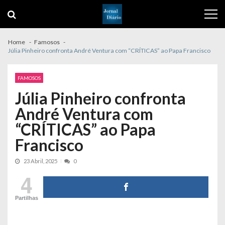
Skip
Skip
to
to
navigation
content
Home
Famosos
Júlia Pinheiro confronta André Ventura com “CRÍTICAS” ao Papa Francisco
FAMOSOS
Júlia Pinheiro confronta
André Ventura com
“CRÍTICAS” ao Papa
Francisco
23 Abril, 2025
0
4
Partilhas