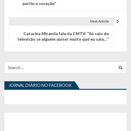
partiu o coração”
v
e
Next Article
g
Catarina Miranda fala da CMTV: “Só saio da
a
televisão se alguém quiser muito que eu saia…”
ç
ã
Search
o
for:
d
JORNAL DIÁRIO NO FACEBOOK
e
a
r
t