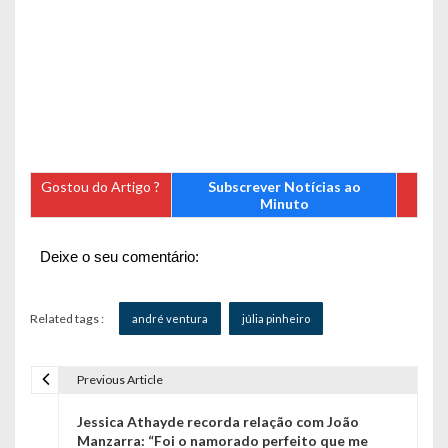
Gostou do Artigo ?
Subscrever Notícias ao
Minuto
Deixe o seu comentário:
Related tags :
andré ventura
júlia pinheiro
Previous Article
N
Jessica Athayde recorda relação com João
a
Manzarra: “Foi o namorado perfeito que me