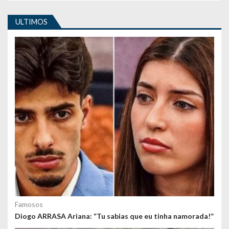
i
g
ULTIMOS
o
s
Famosos
Diogo ARRASA Ariana: “Tu sabias que eu tinha namorada!”