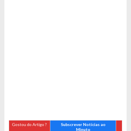
Gostou do Artigo ?
Subscrever Notícias ao
Minuto