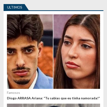
i
ULTIMOS
g
o
s
Famosos
Diogo ARRASA Ariana: “Tu sabias que eu tinha namorada!”