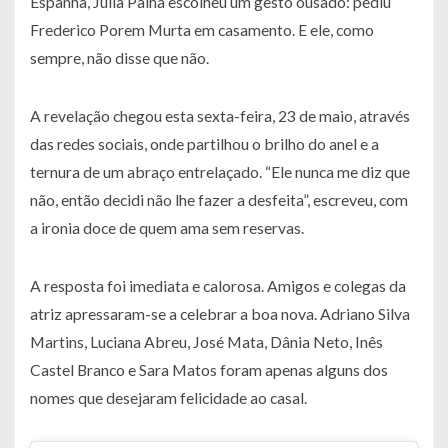
Espanha, Júlia Palha escolheu um gesto ousado: pediu
Frederico Porem Murta em casamento. E ele, como
sempre, não disse que não.
A revelação chegou esta sexta-feira, 23 de maio, através
das redes sociais, onde partilhou o brilho do anel e a
ternura de um abraço entrelaçado. “Ele nunca me diz que
não, então decidi não lhe fazer a desfeita”, escreveu, com
a ironia doce de quem ama sem reservas.
A resposta foi imediata e calorosa. Amigos e colegas da
atriz apressaram-se a celebrar a boa nova. Adriano Silva
Martins, Luciana Abreu, José Mata, Dânia Neto, Inês
Castel Branco e Sara Matos foram apenas alguns dos
nomes que desejaram felicidade ao casal.