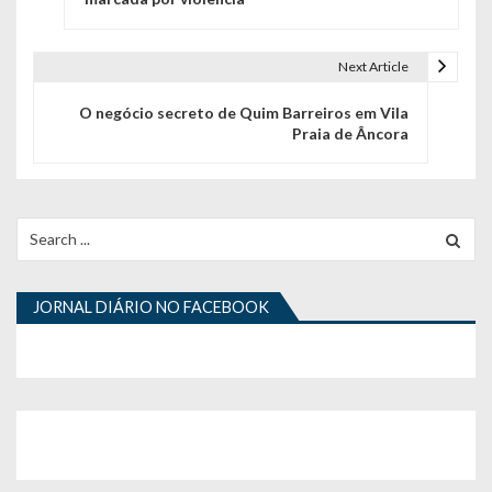
v
e
Next Article
g
O negócio secreto de Quim Barreiros em Vila
Praia de Âncora
a
ç
ã
Search
for:
o
d
JORNAL DIÁRIO NO FACEBOOK
e
a
r
t