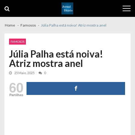
Skip
Skip
to
to
navigation
content
Home
Famosos
Júlia Palha está noiva! Atriz mostra anel
FAMOSOS
Júlia Palha está noiva!
Atriz mostra anel
25 Maio, 2025
0
60
Partilhas