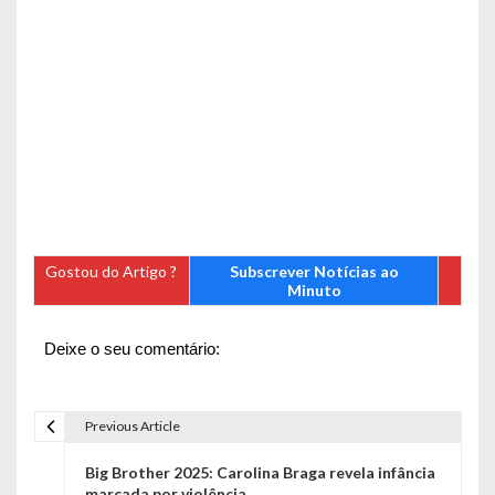
Gostou do Artigo ?
Subscrever Notícias ao
Minuto
Deixe o seu comentário:
Previous Article
N
Big Brother 2025: Carolina Braga revela infância
a
marcada por violência