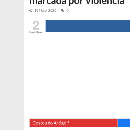
marcada por violência
Tânia Laranjo protagoniza novo mo
18 Maio, 2025
0
Cristina Ferreira faz aviso sério sob
2
Aproximação? Margarida Corceiro “v
Grávida? Noélia Pereira faz revelaç
Partilhas
Catarina Miranda critica trabalho
Andrea Soares revela que esteve gr
Maria Botelho Moniz coloca ‘pontos
Sara Santos fica em “pânico” durant
Filipe Delgado volta a imitar o inst
Gonçalo Quinaz CRITICA “dança” d
Catarina Miranda revela “cachet” ap
PSP já tomou medidas em relação a
Inês e Dylan divertem fãs com vídeo
Diogo ARRASA Ariana: “Tu sabias q
Gostou do Artigo ?
Nem vai acreditar na atual profissã