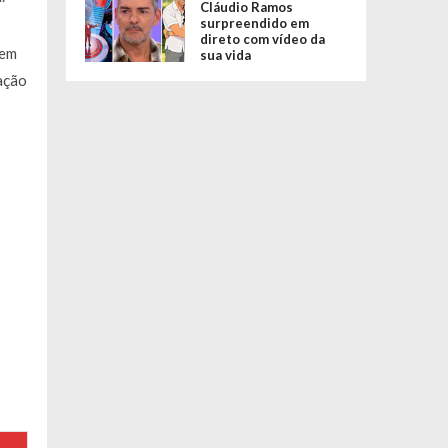
Cláudio Ramos
surpreendido em
direto com vídeo da
tem
sua vida
ação