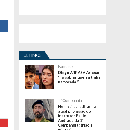
ULTIMOS
Famosos
Diogo ARRASA Ariana:
“Tu sabias que eu tinha
namorada!”
1ª Companhia
Nem vai acreditar na
atual profissão do
instrutor Paulo
Andrade da 1ª
Companhia! (Não é
militar)