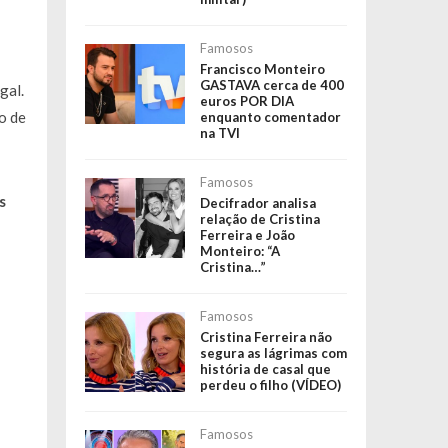
Famosos
Francisco Monteiro
GASTAVA cerca de 400
gal.
euros POR DIA
o de
enquanto comentador
na TVI
Famosos
s
Decifrador analisa
relação de Cristina
Ferreira e João
Monteiro: “A
Cristina…”
Famosos
Cristina Ferreira não
segura as lágrimas com
história de casal que
perdeu o filho (VÍDEO)
Famosos