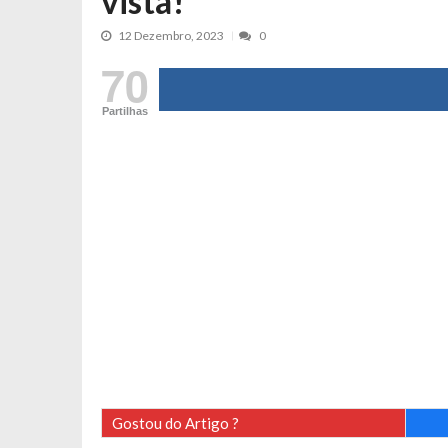
vista!
Cristina Ferreira faz aviso sério sob
12 Dezembro, 2023
0
Aproximação? Margarida Corceiro “v
70
Grávida? Noélia Pereira faz revelaç
Catarina Miranda critica trabalho
Partilhas
Andrea Soares revela que esteve gr
Maria Botelho Moniz coloca ‘pontos
Sara Santos fica em “pânico” durant
Filipe Delgado volta a imitar o inst
Gonçalo Quinaz CRITICA “dança” d
Catarina Miranda revela “cachet” ap
PSP já tomou medidas em relação a
Inês e Dylan divertem fãs com vídeo
Diogo ARRASA Ariana: “Tu sabias q
Nem vai acreditar na atual profissã
Gostou do Artigo ?
Francisco Monteiro GASTAVA cerc