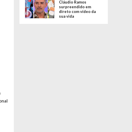
Cláudio Ramos
surpreendido em
direto com vídeo da
sua vida
m
onal