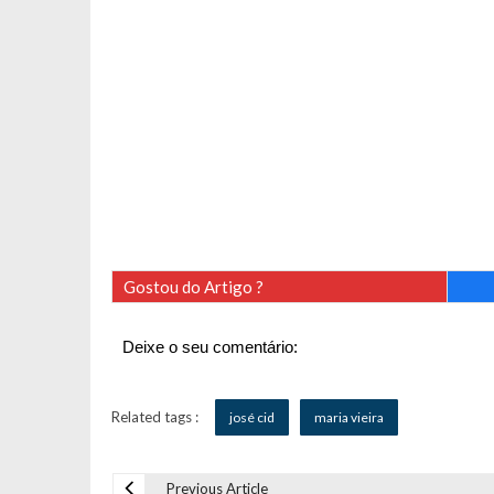
Gostou do Artigo ?
Deixe o seu comentário:
Related tags :
josé cid
maria vieira
Previous Article