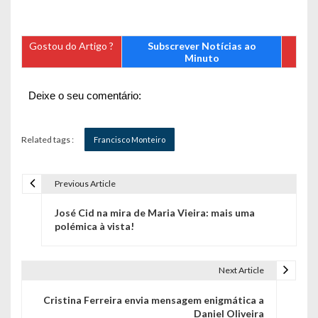
Gostou do Artigo ?
Subscrever Notícias ao
Minuto
Deixe o seu comentário:
Related tags :
Francisco Monteiro
Previous Article
N
José Cid na mira de Maria Vieira: mais uma
a
polémica à vista!
v
e
Next Article
g
Cristina Ferreira envia mensagem enigmática a
Daniel Oliveira