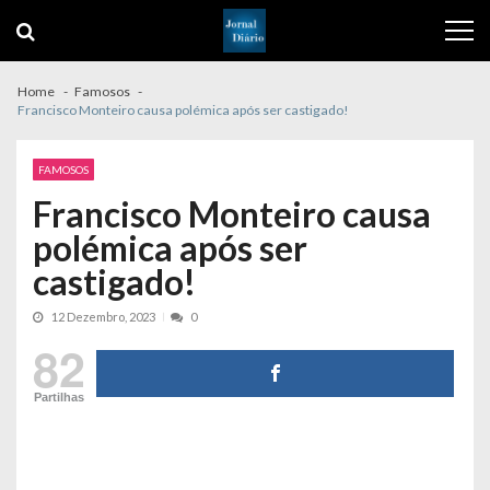
Skip
Skip
to
to
navigation
content
Home
Famosos
Francisco Monteiro causa polémica após ser castigado!
FAMOSOS
Francisco Monteiro causa
polémica após ser
castigado!
12 Dezembro, 2023
0
82
Partilhas