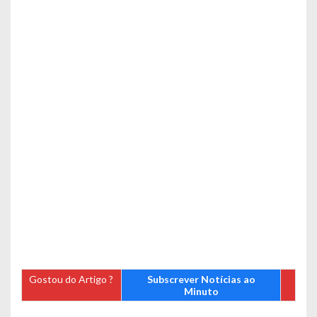
Gostou do Artigo ?
Subscrever Notícias ao
Minuto