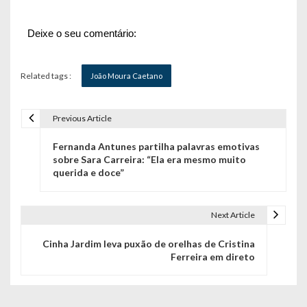
Deixe o seu comentário:
Related tags :
João Moura Caetano
Previous Article
N
Fernanda Antunes partilha palavras emotivas
a
sobre Sara Carreira: “Ela era mesmo muito
querida e doce”
v
e
Next Article
g
Cinha Jardim leva puxão de orelhas de Cristina
a
Ferreira em direto
ç
ã