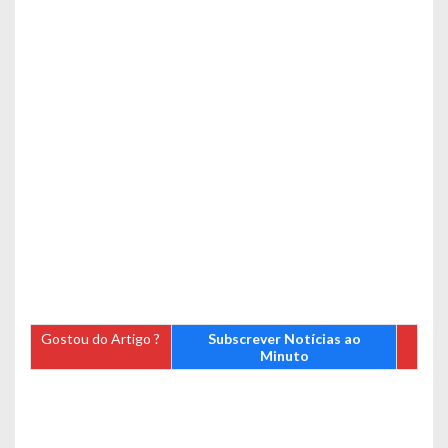
Gostou do Artigo ?
Subscrever Notícias ao
Minuto