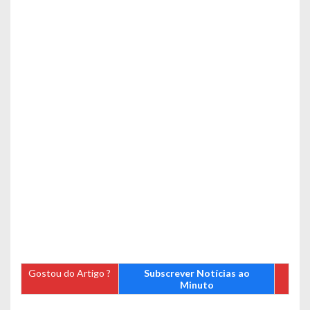
Gostou do Artigo ?
Subscrever Notícias ao
Minuto