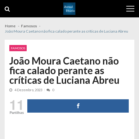
Skip
Skip
to
to
navigation
content
Home
Famosos
João Moura Caetano não fica calado perante as críticas de Luciana Abreu
FAMOSOS
João Moura Caetano não
fica calado perante as
críticas de Luciana Abreu
4 Dezembro, 2023
0
11
Partilhas