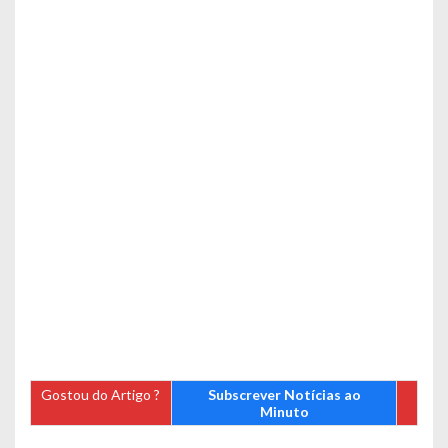
Gostou do Artigo ?
Subscrever Notícias ao
Minuto