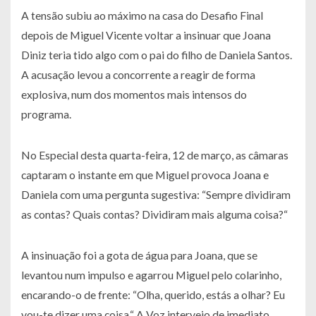
A tensão subiu ao máximo na casa do
Desafio Final
depois de Miguel Vicente voltar a insinuar que Joana
Diniz teria tido algo com o pai do filho de Daniela Santos.
A acusação levou a concorrente a reagir de forma
explosiva, num dos momentos mais intensos do
programa.
No
Especial
desta quarta-feira, 12 de março, as câmaras
captaram o instante em que Miguel provoca Joana e
Daniela com uma pergunta sugestiva:
“Sempre dividiram
as contas? Quais contas? Dividiram mais alguma coisa?“
A insinuação foi a gota de água para Joana, que se
levantou num impulso e agarrou Miguel pelo colarinho,
encarando-o de frente:
“Olha, querido, estás a olhar? Eu
vou-te dizer uma coisa.“
A Voz interveio de imediato,