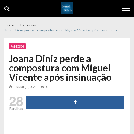
Skip
Skip
to
to
navigation
content
Home
Famosos
Joana Diniz perde a compostura com Miguel Vicente após insinuação
FAMOSOS
Joana Diniz perde a
compostura com Miguel
Vicente após insinuação
13 Março, 2025
0
28
Partilhas