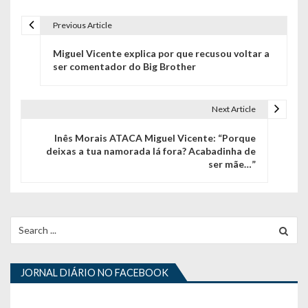
Previous Article
N
Miguel Vicente explica por que recusou voltar a
a
ser comentador do Big Brother
v
e
Next Article
g
Inês Morais ATACA Miguel Vicente: “Porque
deixas a tua namorada lá fora? Acabadinha de
a
ser mãe…”
ç
ã
Search
o
for:
d
JORNAL DIÁRIO NO FACEBOOK
e