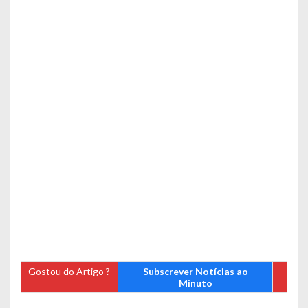
Gostou do Artigo ?
Subscrever Notícias ao
Minuto