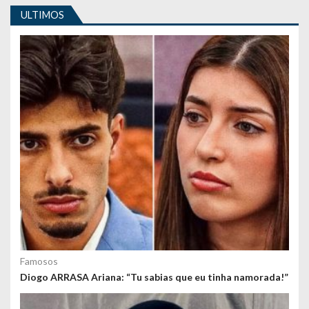
i
ULTIMOS
g
o
s
Famosos
Diogo ARRASA Ariana: “Tu sabias que eu tinha namorada!”