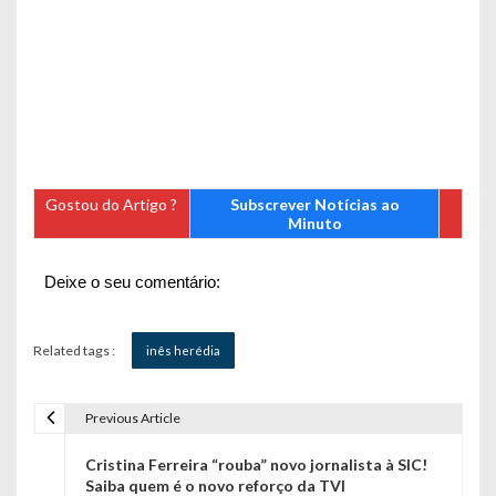
Gostou do Artigo ?
Subscrever Notícias ao
Minuto
Deixe o seu comentário:
Related tags :
inês herédia
Previous Article
N
Cristina Ferreira “rouba” novo jornalista à SIC!
a
Saiba quem é o novo reforço da TVI