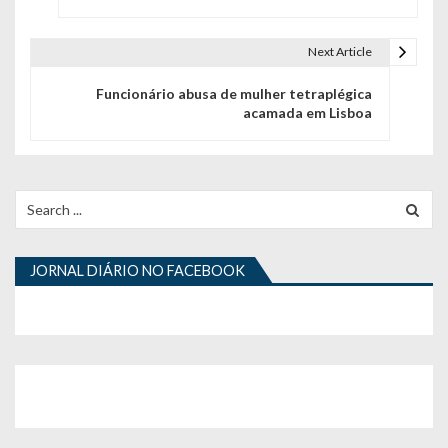
v
e
Next Article
g
Funcionário abusa de mulher tetraplégica
acamada em Lisboa
a
ç
ã
Search
for:
o
d
JORNAL DIÁRIO NO FACEBOOK
e
a
r
t