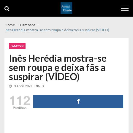
Skip
Skip
to
to
navigation
content
Home
Famosos
Inês Herédia mostra-se sem roupa e deixa fãs a suspirar (VÍDEO)
FAMOSOS
Inês Herédia mostra-se
sem roupa e deixa fãs a
suspirar (VÍDEO)
3 Abril, 2021
0
112
Partilhas