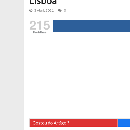
Lisboa
Tânia Laranjo protagoniza novo mo
3 Abril, 2021
0
Cristina Ferreira faz aviso sério sob
215
Aproximação? Margarida Corceiro “v
Grávida? Noélia Pereira faz revelaç
Partilhas
Catarina Miranda critica trabalho
Andrea Soares revela que esteve gr
Maria Botelho Moniz coloca ‘pontos
Sara Santos fica em “pânico” durant
Filipe Delgado volta a imitar o inst
Gonçalo Quinaz CRITICA “dança” d
Catarina Miranda revela “cachet” ap
PSP já tomou medidas em relação a
Inês e Dylan divertem fãs com vídeo
Diogo ARRASA Ariana: “Tu sabias q
Gostou do Artigo ?
Nem vai acreditar na atual profissã