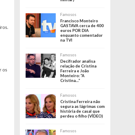
Famosos
Francisco Monteiro
GASTAVA cerca de 400
iros.
euros POR DIA
enquanto comentador
na TVI
Famosos
Decifrador analisa
relação de Cristina
r os
Ferreira e João
Monteiro: “A
Cristina…”
Famosos
Cristina Ferreira não
segura as lágrimas com
história de casal que
perdeu o filho (VÍDEO)
Famosos