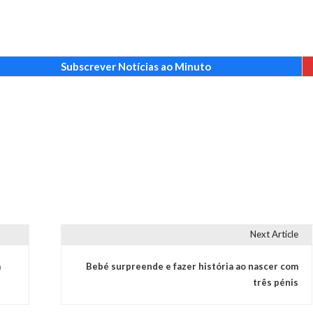
Subscrever Notícias ao Minuto
Next Article
a
Bebé surpreende e fazer história ao nascer com
três pénis