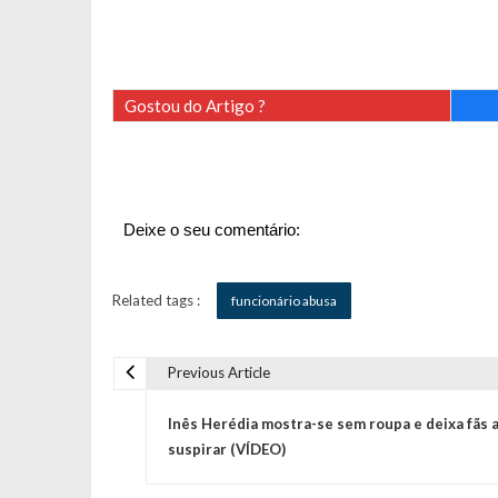
Gostou do Artigo ?
Deixe o seu comentário:
Related tags :
funcionário abusa
Previous Article
N
Inês Herédia mostra-se sem roupa e deixa fãs 
a
suspirar (VÍDEO)