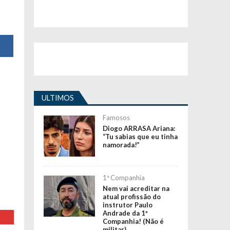
ULTIMOS
Famosos
Diogo ARRASA Ariana:
“Tu sabias que eu tinha
namorada!”
1ª Companhia
Nem vai acreditar na
atual profissão do
instrutor Paulo
Andrade da 1ª
Companhia! (Não é
militar)