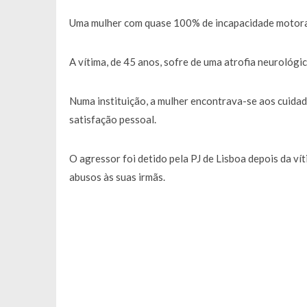
Francisco Monteiro GASTAVA cerc
Uma mulher com quase 100% de incapacidade motora f
A vítima, de 45 anos, sofre de uma atrofia neurológi
Numa instituição, a mulher encontrava-se aos cuida
satisfação pessoal.
O agressor foi detido pela PJ de Lisboa depois da ví
abusos às suas irmãs.