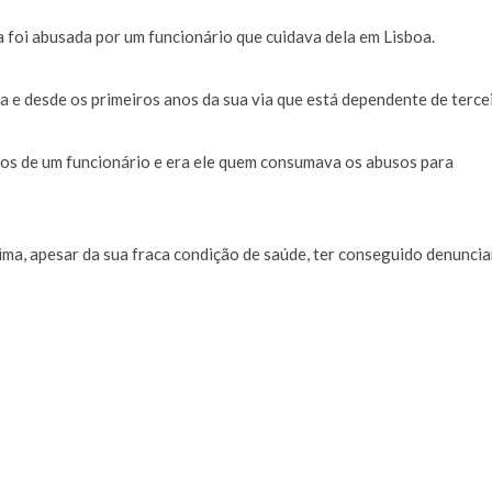
a de 400 euros POR DIA enquanto comentador na TVI
30 JANEIRO, 2026
oi abusada por um funcionário que cuidava dela em Lisboa.
ca e desde os primeiros anos da sua via que está dependente de terce
dos de um funcionário e era ele quem consumava os abusos para
tima, apesar da sua fraca condição de saúde, ter conseguido denuncia