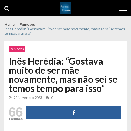
Skip
Skip
to
to
navigation
content
Home
Famosos
Inês Herédia: “Gostava muito de ser mãe novamente, mas não sei se temos
tempo para isso”
FAMOSOS
Inês Herédia: “Gostava
muito de ser mãe
novamente, mas não sei se
temos tempo para isso”
25 Novembro, 2023
0
66
Partilhas