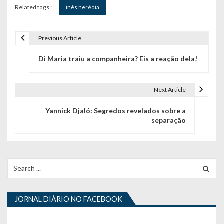
Related tags :
inês herédia
Previous Article
N
Di Maria traiu a companheira? Eis a reação dela!
a
v
Next Article
e
Yannick Djaló: Segredos revelados sobre a
g
separação
a
ç
Search
ã
for:
o
JORNAL DIÁRIO NO FACEBOOK
d