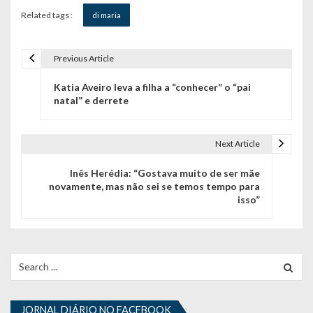
Related tags :
di maria
Previous Article
N
Katia Aveiro leva a filha a “conhecer” o “pai
a
natal” e derrete
v
e
Next Article
g
Inês Herédia: “Gostava muito de ser mãe
novamente, mas não sei se temos tempo para
a
isso”
ç
ã
Search
o
for:
d
JORNAL DIÁRIO NO FACEBOOK