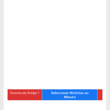
Gostou do Artigo ?
Subscrever Notícias ao
Minuto