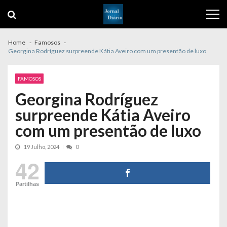
Skip
Skip
to
to
navigation
content
Home
Famosos
Georgina Rodríguez surpreende Kátia Aveiro com um presentão de luxo
FAMOSOS
Georgina Rodríguez
surpreende Kátia Aveiro
com um presentão de luxo
19 Julho, 2024
0
42
Partilhas