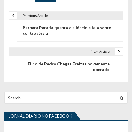
Previous Article
N
Bárbara Parada quebra o silêncio e fala sobre
a
controvérsia
v
e
Next Article
g
Filho de Pedro Chagas Freitas novamente
operado
a
ç
ã
Search
for:
o
d
JORNAL DIÁRIO NO FACEBOOK
e