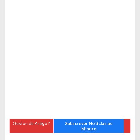
Gostou do Artigo ?
Subscrever Notícias ao
Minuto