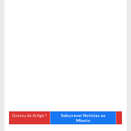
Gostou do Artigo ?
Subscrever Notícias ao
Minuto