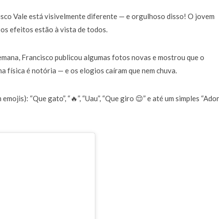
a de 400 euros POR DIA enquanto comentador na TVI
30 JANEIRO, 2026
isco Vale está visivelmente diferente — e orgulhoso disso! O jovem
 os efeitos estão à vista de todos.
emana, Francisco publicou algumas fotos novas e mostrou que o
física é notória — e os elogios caíram que nem chuva.
mojis): “Que gato”, “🔥”, “Uau”, “Que giro 😌” e até um simples “Ador