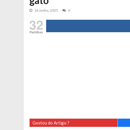
gato”
Tânia Laranjo protagoniza novo mo
16 Junho, 2025
0
Cristina Ferreira faz aviso sério sob
32
Aproximação? Margarida Corceiro “v
Grávida? Noélia Pereira faz revelaç
Partilhas
Catarina Miranda critica trabalho
Andrea Soares revela que esteve gr
Maria Botelho Moniz coloca ‘pontos
Sara Santos fica em “pânico” durant
Filipe Delgado volta a imitar o inst
Gonçalo Quinaz CRITICA “dança” d
Catarina Miranda revela “cachet” ap
PSP já tomou medidas em relação a
Inês e Dylan divertem fãs com vídeo
Diogo ARRASA Ariana: “Tu sabias q
Gostou do Artigo ?
Nem vai acreditar na atual profissã