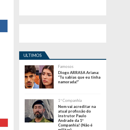
ULTIMOS
Famosos
Diogo ARRASA Ariana:
“Tu sabias que eu tinha
namorada!”
1ª Companhia
Nem vai acreditar na
atual profissão do
instrutor Paulo
Andrade da 1ª
Companhia! (Não é
militar)