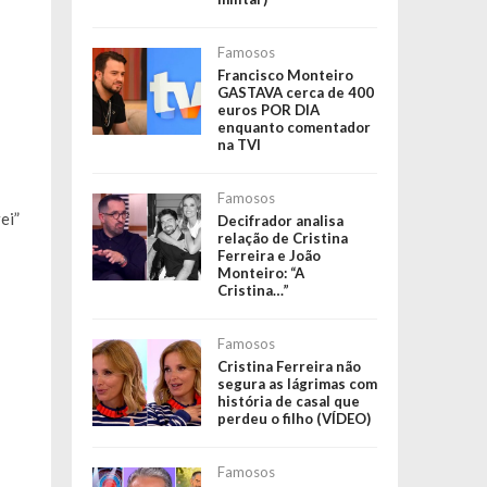
Famosos
Francisco Monteiro
GASTAVA cerca de 400
euros POR DIA
enquanto comentador
na TVI
Famosos
ei”
Decifrador analisa
relação de Cristina
Ferreira e João
Monteiro: “A
Cristina…”
Famosos
Cristina Ferreira não
segura as lágrimas com
história de casal que
perdeu o filho (VÍDEO)
Famosos