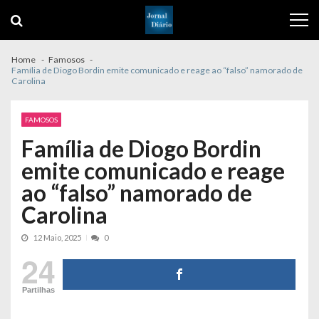
Skip
Skip
to
to
navigation
content
Home
Famosos
Família de Diogo Bordin emite comunicado e reage ao “falso” namorado de
Carolina
FAMOSOS
Família de Diogo Bordin
emite comunicado e reage
ao “falso” namorado de
Carolina
12 Maio, 2025
0
24
Partilhas