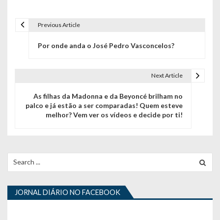
Previous Article
N
Por onde anda o José Pedro Vasconcelos?
a
v
Next Article
e
As filhas da Madonna e da Beyoncé brilham no
g
palco e já estão a ser comparadas! Quem esteve
melhor? Vem ver os vídeos e decide por ti!
a
ç
ã
Search
for:
o
d
JORNAL DIÁRIO NO FACEBOOK
e