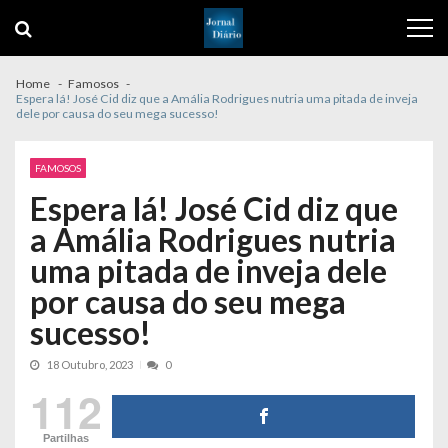
Skip
Skip
to
to
navigation
content
Home
Famosos
Espera lá! José Cid diz que a Amália Rodrigues nutria uma pitada de inveja
dele por causa do seu mega sucesso!
FAMOSOS
Espera lá! José Cid diz que
a Amália Rodrigues nutria
uma pitada de inveja dele
por causa do seu mega
sucesso!
18 Outubro, 2023
0
112
Partilhas