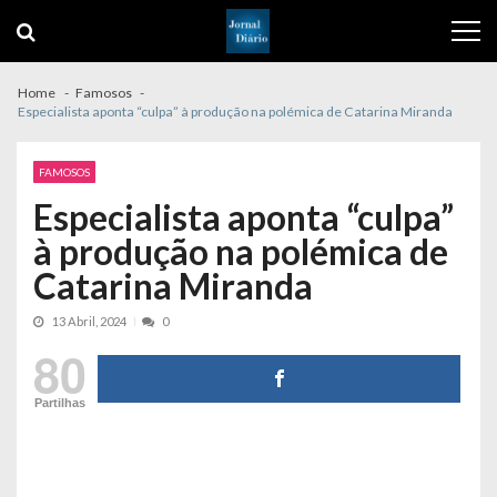
Skip
Skip
to
to
navigation
content
Home
Famosos
Especialista aponta “culpa” à produção na polémica de Catarina Miranda
FAMOSOS
Especialista aponta “culpa”
à produção na polémica de
Catarina Miranda
13 Abril, 2024
0
80
Partilhas