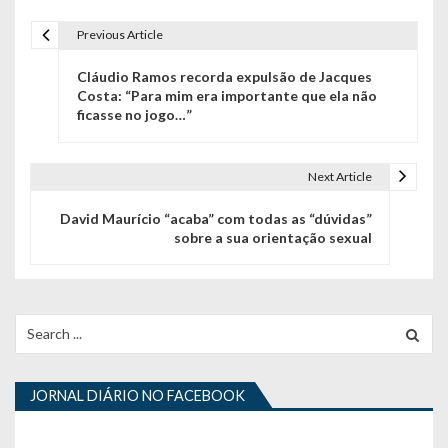
Previous Article
N
Cláudio Ramos recorda expulsão de Jacques
a
Costa: “Para mim era importante que ela não
ficasse no jogo…”
v
e
Next Article
g
David Maurício “acaba” com todas as “dúvidas”
a
sobre a sua orientação sexual
ç
ã
Search
o
for:
d
JORNAL DIÁRIO NO FACEBOOK
e