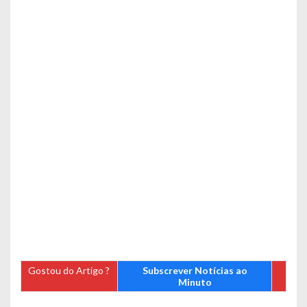
Gostou do Artigo ?
Subscrever Notícias ao
Minuto