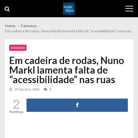
Skip
Skip
to
to
navigation
content
Home
Famosos
Em cadeira de rodas, Nuno Markl lamenta falta de “acessibilidade” nas ruas
FAMOSOS
Em cadeira de rodas, Nuno
Markl lamenta falta de
“acessibilidade” nas ruas
20 Janeiro, 2026
0
2
Partilhas