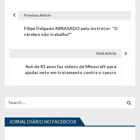
Previous Article
N
Filipe Delgado ARRASADO pelo instrutor: “O
a
cérebro não trabalha?”
v
e
Next Article
g
Avó de 81 anos faz videos de Minecraft para
ajudar neto em tratamento contra o cancro
a
ç
ã
Search
for:
o
d
JORNAL DIÁRIO NO FACEBOOK
e