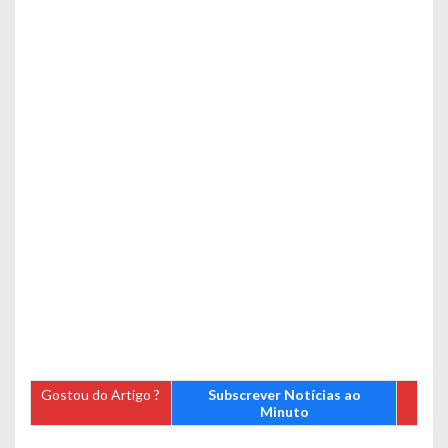
Gostou do Artigo ?
Subscrever Notícias ao
Minuto