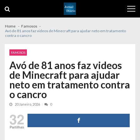
Skip
Skip
to
to
navigation
content
Home
Famosos
Avó de 81 anos faz videos de Minecraft para ajudar neto em tratamento
contra o cancro
FAMOSOS
Avó de 81 anos faz videos
de Minecraft para ajudar
neto em tratamento contra
o cancro
20 Janeiro, 2026
0
32
Partilhas