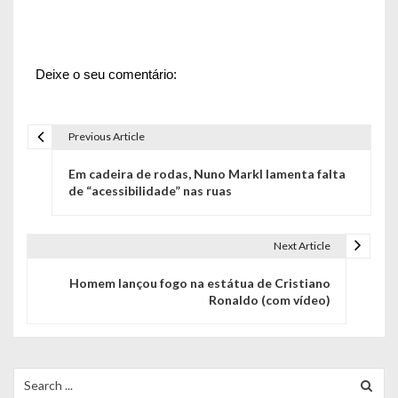
Deixe o seu comentário:
Previous Article
N
Em cadeira de rodas, Nuno Markl lamenta falta
a
de “acessibilidade” nas ruas
v
e
Next Article
g
Homem lançou fogo na estátua de Cristiano
Ronaldo (com vídeo)
a
ç
ã
Search
for: