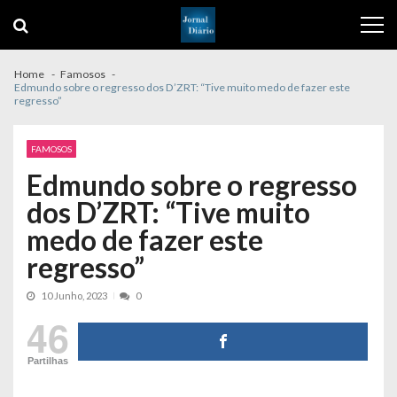
Skip
Skip
to
to
navigation
content
Home
Famosos
Edmundo sobre o regresso dos D’ZRT: “Tive muito medo de fazer este
regresso”
FAMOSOS
Edmundo sobre o regresso
dos D’ZRT: “Tive muito
medo de fazer este
regresso”
10 Junho, 2023
0
46
Partilhas