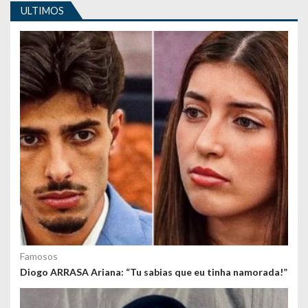
i
ULTIMOS
g
o
s
Famosos
Diogo ARRASA Ariana: “Tu sabias que eu tinha namorada!”