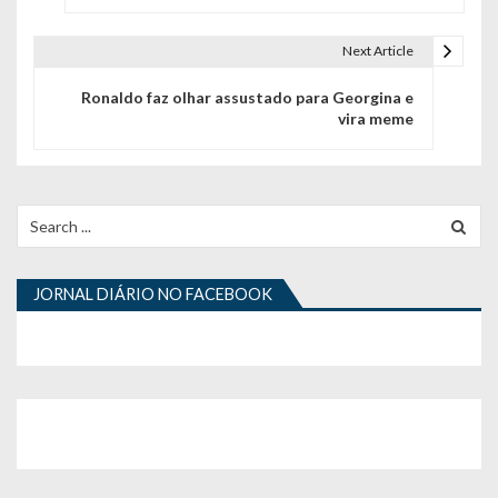
v
Next Article
e
Ronaldo faz olhar assustado para Georgina e
g
vira meme
a
ç
Search
ã
for:
o
JORNAL DIÁRIO NO FACEBOOK
d
e
a
r
t