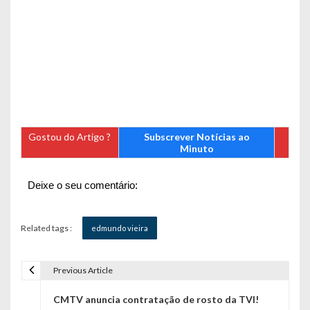
Gostou do Artigo ?
Subscrever Notícias ao
Minuto
Deixe o seu comentário:
Related tags :
edmundo vieira
Previous Article
N
CMTV anuncia contratação de rosto da TVI!
a