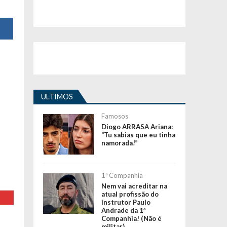
ULTIMOS
Famosos
Diogo ARRASA Ariana:
“Tu sabias que eu tinha
namorada!”
1ª Companhia
Nem vai acreditar na
atual profissão do
instrutor Paulo
Andrade da 1ª
Companhia! (Não é
militar)