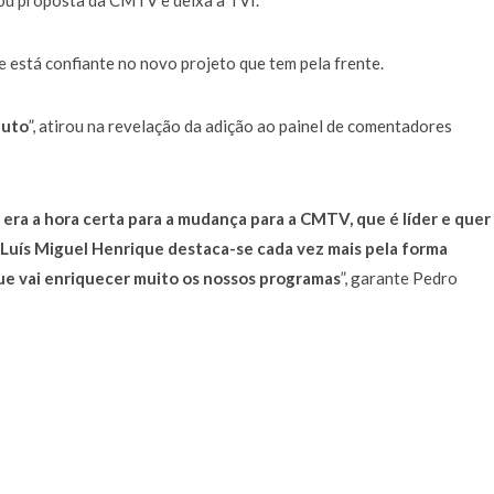
tou proposta da CMTV e deixa a TVI.
está confiante no novo projeto que tem pela frente.
buto
”, atirou na revelação da adição ao painel de comentadores
ra a hora certa para a mudança para a CMTV, que é líder e quer
 Luís Miguel Henrique destaca-se cada vez mais pela forma
ue vai enriquecer muito os nossos programas
”, garante Pedro