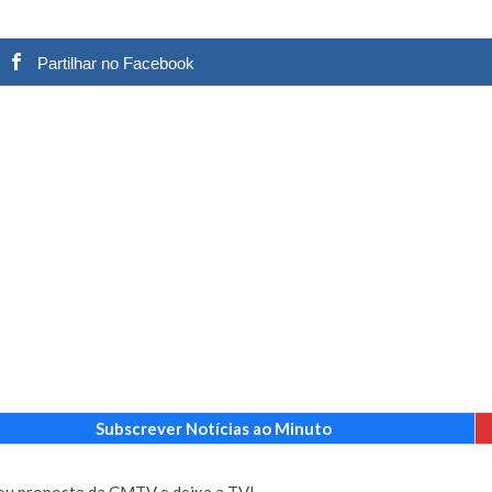
 nos is’: “Ficou chateado comigo?”
27 JANEIRO, 2026
e exercício
27 JANEIRO, 2026
Partilhar no Facebook
rutor e é apanhado
27 JANEIRO, 2026
e Cláudio Ramos: “É um atentado…”
25 JANEIRO, 2026
ós entrevista polémica a Flávio Furtado...
25 JANEIRO, 2026
o homem que pegou fogo à estátua de Cristiano R...
25 JANEIRO, 2026
 hilariante
24 JANEIRO, 2026
ue eu tinha namorada!”
24 MARÇO, 2026
o do instrutor Paulo Andrade da 1ª Companhia!...
30 JANEIRO, 2026
a de 400 euros POR DIA enquanto comentador na TVI
30 JANEIRO, 2026
Subscrever Notícias ao Minuto