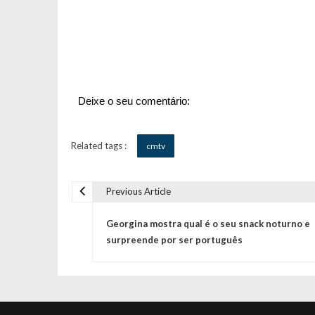
Deixe o seu comentário:
Related tags :
cmtv
Previous Article
N
Georgina mostra qual é o seu snack noturno e
a
surpreende por ser português
v
e