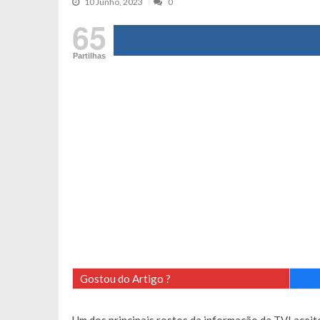
10 Junho, 2023
0
Maria Botelho Moniz coloca ‘pontos
65
Sara Santos fica em “pânico” durant
Partilhas
Filipe Delgado volta a imitar o inst
Gonçalo Quinaz CRITICA “dança” d
Catarina Miranda revela “cachet” ap
PSP já tomou medidas em relação a
Inês e Dylan divertem fãs com vídeo
Diogo ARRASA Ariana: “Tu sabias q
Nem vai acreditar na atual profissã
Francisco Monteiro GASTAVA cerc
Gostou do Artigo ?