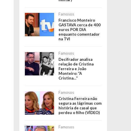
Famosos
Francisco Monteiro
GASTAVA cerca de 400
euros POR DIA
enquanto comentador
na TVI
Famosos
Decifrador analisa
relação de Cristina
Ferreira e João
Monteiro: “A
Cristina…”
Famosos
Cristina Ferreira não
segura as lágrimas com
história de casal que
perdeu o filho (VÍDEO)
Famosos