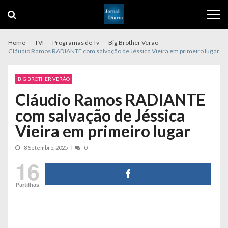
Skip
Skip
to
to
navigation
content
Home
TVI
Programas de Tv
Big Brother Verão
Cláudio Ramos RADIANTE com salvação de Jéssica Vieira em primeiro lugar
BIG BROTHER VERÃO
Cláudio Ramos RADIANTE
com salvação de Jéssica
Vieira em primeiro lugar
8 Setembro, 2025
0
16
Partilhas