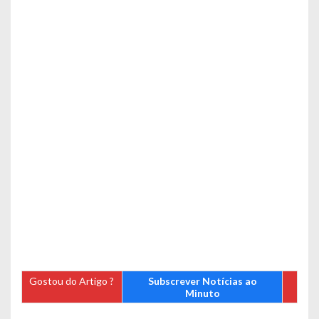
Gostou do Artigo ?
Subscrever Notícias ao
Minuto