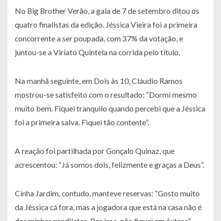
No Big Brother Verão, a gala de 7 de setembro ditou os
quatro finalistas da edição. Jéssica Vieira foi a primeira
concorrente a ser poupada, com 37% da votação, e
juntou-se a Viriato Quintela na corrida pelo título.
Na manhã seguinte, em Dois às 10, Cláudio Ramos
mostrou-se satisfeito com o resultado: “Dormi mesmo
muito bem. Fiquei tranquilo quando percebi que a Jéssica
foi a primeira salva. Fiquei tão contente”.
A reação foi partilhada por Gonçalo Quinaz, que
acrescentou: “Já somos dois, felizmente e graças a Deus”.
Cinha Jardim, contudo, manteve reservas: “Gosto muito
da Jéssica cá fora, mas a jogadora que está na casa não é
das minhas prediletas. Por isso, não fiquei em êxtase”.