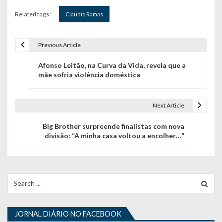
Related tags :
Claudio Ramos
Previous Article
N
Afonso Leitão, na Curva da Vida, revela que a
a
mãe sofria violência doméstica
v
e
Next Article
g
Big Brother surpreende finalistas com nova
divisão: “A minha casa voltou a encolher…”
a
ç
ã
Search
for:
o
d
JORNAL DIÁRIO NO FACEBOOK