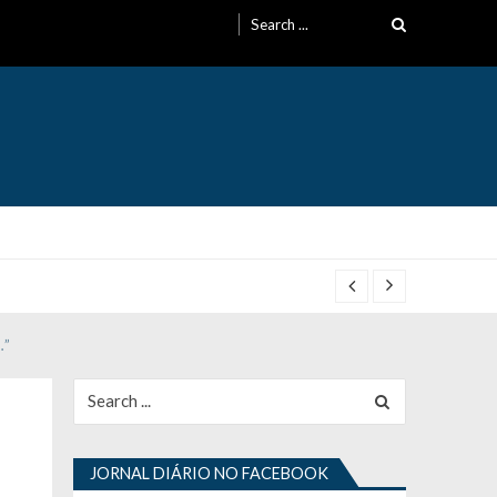
Search
for:
…”
Search
for:
JORNAL DIÁRIO NO FACEBOOK