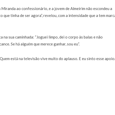
a de 400 euros POR DIA enquanto comentador na TVI
30 JANEIRO, 2026
a Miranda ao confessionário, e a jovem de Almeirim não escondeu a
 que tinha de ser agora”, revelou, com a intensidade que a tem mar
ta na sua caminhada: “Joguei limpo, dei o corpo às balas e não
cance. Se há alguém que merece ganhar, sou eu”.
Quem está na televisão vive muito do aplauso. E eu sinto esse apoio