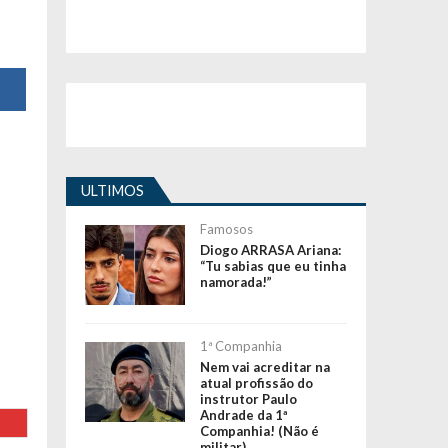
ULTIMOS
Famosos
Diogo ARRASA Ariana:
“Tu sabias que eu tinha
namorada!”
1ª Companhia
Nem vai acreditar na
atual profissão do
instrutor Paulo
Andrade da 1ª
Companhia! (Não é
militar)