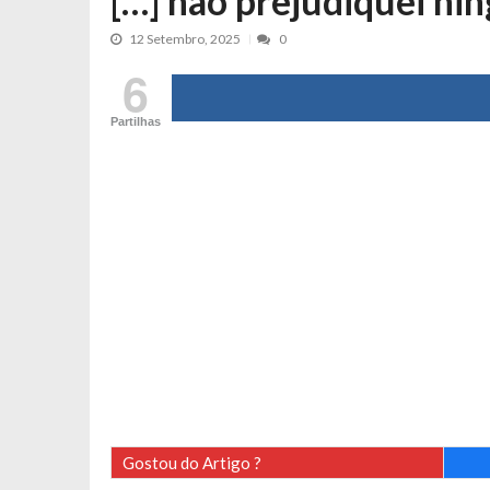
[…] não prejudiquei n
Tânia Laranjo protagoniza novo mo
12 Setembro, 2025
0
Cristina Ferreira faz aviso sério sob
6
Aproximação? Margarida Corceiro “v
Grávida? Noélia Pereira faz revelaç
Partilhas
Catarina Miranda critica trabalho
Andrea Soares revela que esteve gr
Maria Botelho Moniz coloca ‘pontos
Sara Santos fica em “pânico” durant
Filipe Delgado volta a imitar o inst
Gonçalo Quinaz CRITICA “dança” d
Catarina Miranda revela “cachet” ap
PSP já tomou medidas em relação a
Inês e Dylan divertem fãs com vídeo
Diogo ARRASA Ariana: “Tu sabias q
Gostou do Artigo ?
Nem vai acreditar na atual profissã