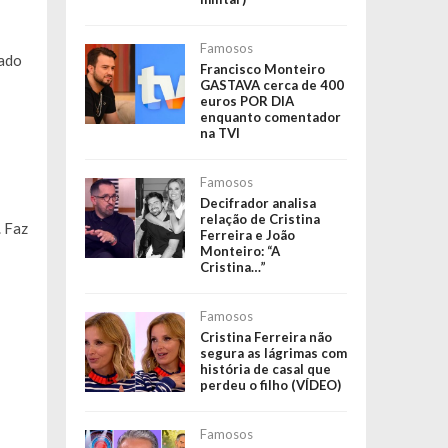
Famosos
cado
Francisco Monteiro
GASTAVA cerca de 400
euros POR DIA
enquanto comentador
na TVI
Famosos
Decifrador analisa
relação de Cristina
. Faz
Ferreira e João
Monteiro: “A
Cristina…”
Famosos
Cristina Ferreira não
segura as lágrimas com
história de casal que
perdeu o filho (VÍDEO)
Famosos