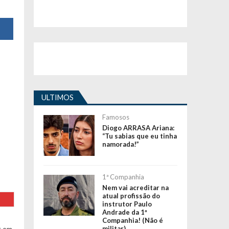
ULTIMOS
Famosos
Diogo ARRASA Ariana:
“Tu sabias que eu tinha
namorada!”
1ª Companhia
Nem vai acreditar na
atual profissão do
instrutor Paulo
Andrade da 1ª
Companhia! (Não é
militar)