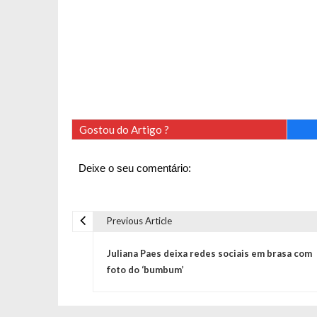
Gostou do Artigo ?
Deixe o seu comentário:
Previous Article
N
Juliana Paes deixa redes sociais em brasa com
a
foto do ‘bumbum’
v