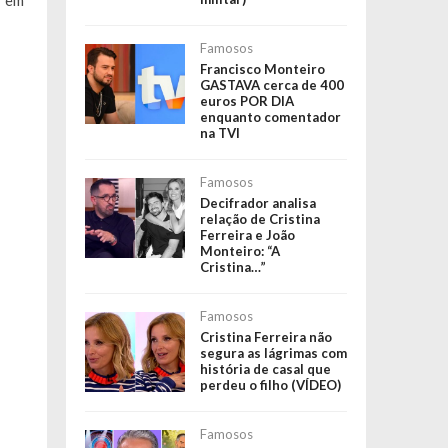
r em
Famosos
Francisco Monteiro
GASTAVA cerca de 400
euros POR DIA
enquanto comentador
na TVI
Famosos
Decifrador analisa
relação de Cristina
Ferreira e João
Monteiro: “A
Cristina…”
Famosos
Cristina Ferreira não
segura as lágrimas com
história de casal que
perdeu o filho (VÍDEO)
Famosos