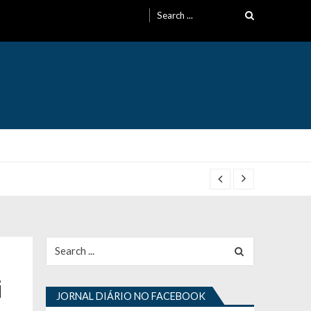
Search
for:
Search
for:
i
JORNAL DIÁRIO NO FACEBOOK