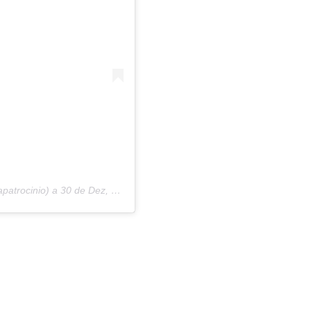
apatrocinio) a
30 de Dez, 2018 às 2:33 PST