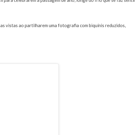
il para celebrarem a passagem de ano, longe do frio que se faz senti
nas vistas ao partilharem uma fotografia com biquínis reduzidos,