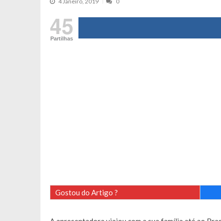
4 Janeiro, 2019
0
Cristina Ferreira faz aviso sério sob
45
Aproximação? Margarida Corceiro “v
Partilhas
Grávida? Noélia Pereira faz revelaç
Catarina Miranda critica trabalho
Andrea Soares revela que esteve gr
Maria Botelho Moniz coloca ‘pontos
Sara Santos fica em “pânico” durant
Filipe Delgado volta a imitar o inst
Gonçalo Quinaz CRITICA “dança” d
Catarina Miranda revela “cachet” ap
PSP já tomou medidas em relação a
Inês e Dylan divertem fãs com vídeo
Diogo ARRASA Ariana: “Tu sabias q
Gostou do Artigo ?
Nem vai acreditar na atual profissã
Francisco Monteiro GASTAVA cerc