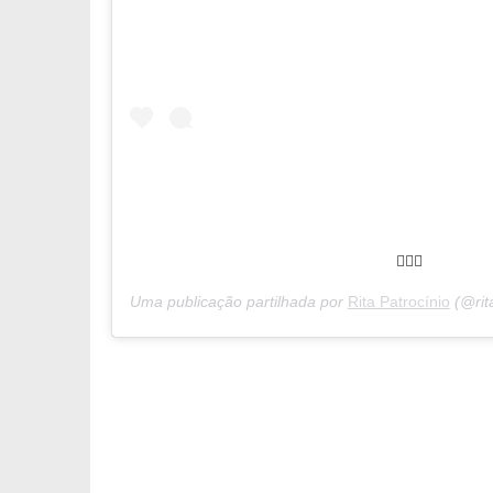
🧜🏼‍♀️
Uma publicação partilhada por
Rita Patrocínio
(@rit