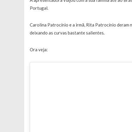
A apresentadora viajou com a sua família até ao Bras
Portugal.
Carolina Patrocínio e a irmã, Rita Patrocínio deram 
deixando as curvas bastante salientes.
Ora veja: