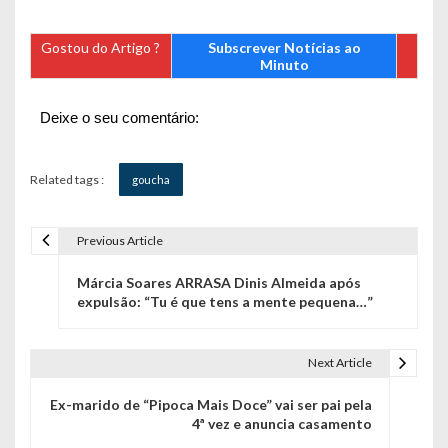
Gostou do Artigo ?
Subscrever Notícias ao
Minuto
Deixe o seu comentário:
Related tags :
goucha
Previous Article
N
Márcia Soares ARRASA Dinis Almeida após
a
expulsão: “Tu é que tens a mente pequena…”
v
e
Next Article
g
Ex-marido de “Pipoca Mais Doce” vai ser pai pela
4ª vez e anuncia casamento
a