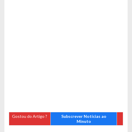
Gostou do Artigo ?
Subscrever Notícias ao
Minuto