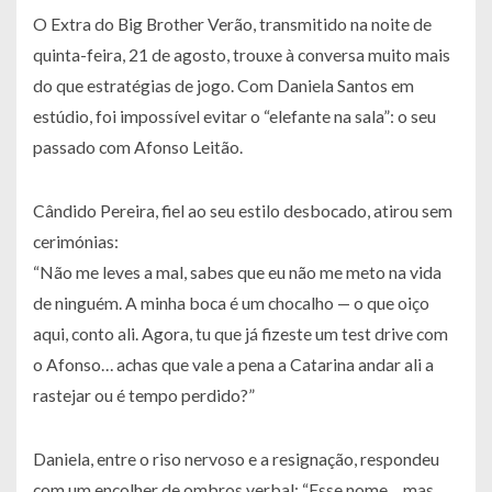
O Extra do Big Brother Verão, transmitido na noite de
quinta-feira, 21 de agosto, trouxe à conversa muito mais
do que estratégias de jogo. Com Daniela Santos em
estúdio, foi impossível evitar o “elefante na sala”: o seu
passado com Afonso Leitão.
Cândido Pereira, fiel ao seu estilo desbocado, atirou sem
cerimónias:
“Não me leves a mal, sabes que eu não me meto na vida
de ninguém. A minha boca é um chocalho — o que oiço
aqui, conto ali. Agora, tu que já fizeste um test drive com
o Afonso… achas que vale a pena a Catarina andar ali a
rastejar ou é tempo perdido?”
Daniela, entre o riso nervoso e a resignação, respondeu
com um encolher de ombros verbal: “Esse nome… mas