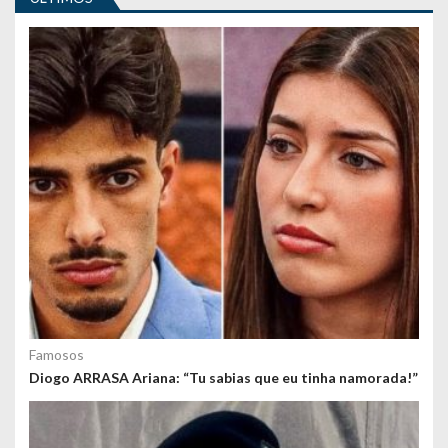
g
o
s
Famosos
Diogo ARRASA Ariana: “Tu sabias que eu tinha namorada!”