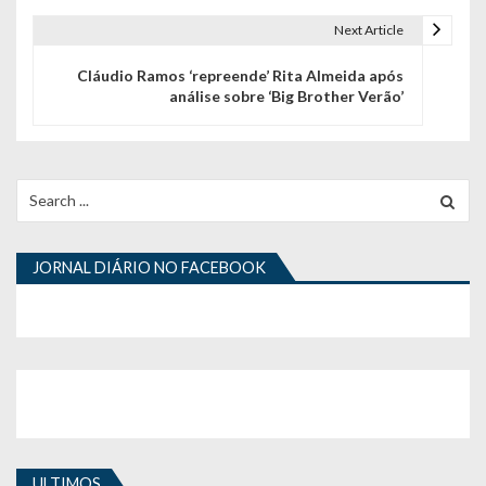
v
Next Article
e
Cláudio Ramos ‘repreende’ Rita Almeida após
g
análise sobre ‘Big Brother Verão’
a
ç
Search
ã
for:
o
JORNAL DIÁRIO NO FACEBOOK
d
e
a
r
t
i
ULTIMOS