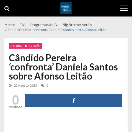
Skip
Skip
to
to
navigation
content
Home
TVI
Programas de Tv
Big Brother Verão
Cândido Pereira ‘confronta’ Daniela Santos sobre Afonso Leitão
BIG BROTHER VERÃO
Cândido Pereira
‘confronta’ Daniela Santos
sobre Afonso Leitão
22 Agosto, 2025
0
0
Partilhas