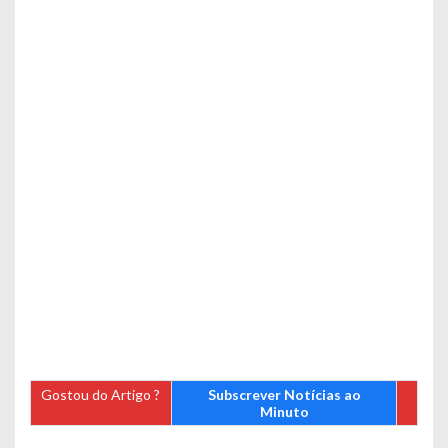
Gostou do Artigo ?
Subscrever Notícias ao
Minuto