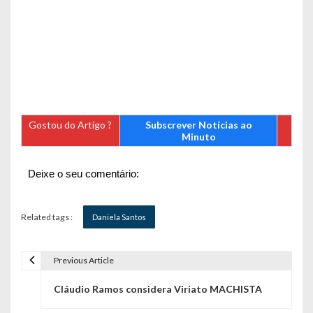
Gostou do Artigo ?
Subscrever Notícias ao
Minuto
Deixe o seu comentário:
Related tags :
Daniela Santos
Previous Article
N
Cláudio Ramos considera Viriato MACHISTA
a