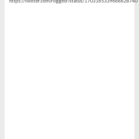
https://twitter.com/roggesr/status/1703165339666628740