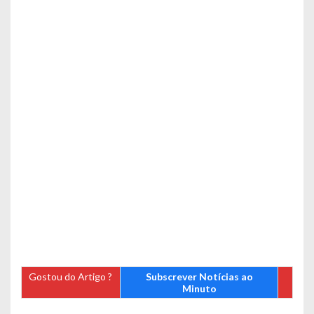
Gostou do Artigo ?
Subscrever Notícias ao
Minuto