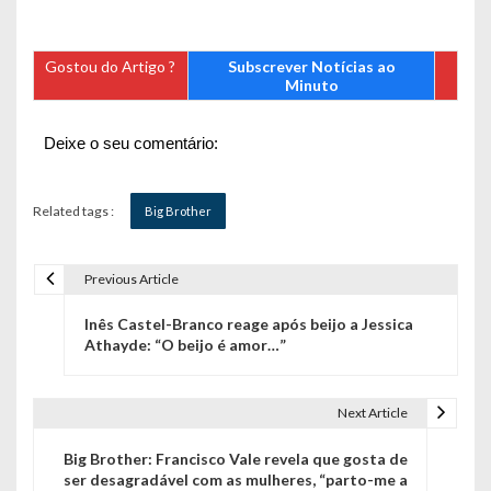
Gostou do Artigo ?
Subscrever Notícias ao
Minuto
Deixe o seu comentário:
Related tags :
Big Brother
Previous Article
N
Inês Castel-Branco reage após beijo a Jessica
a
Athayde: “O beijo é amor…”
v
e
Next Article
g
Big Brother: Francisco Vale revela que gosta de
ser desagradável com as mulheres, “parto-me a