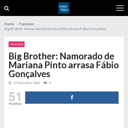
Skip
Skip
to
to
navigation
content
Home
Famosos
Big Brother: Namorado de Mariana Pinto arrasa Fábio Gonçalves
FAMOSOS
Big Brother: Namorado de
Mariana Pinto arrasa Fábio
Gonçalves
17 Setembro, 2023
0
51
Partilhas