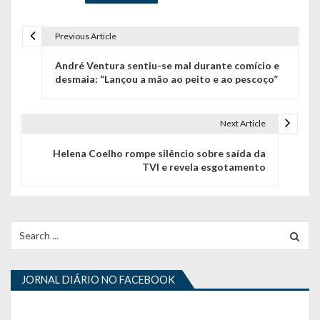
Previous Article
N
André Ventura sentiu-se mal durante comício e
a
desmaia: “Lançou a mão ao peito e ao pescoço”
v
e
Next Article
g
Helena Coelho rompe silêncio sobre saída da
TVI e revela esgotamento
a
ç
ã
Search
for:
o
d
JORNAL DIÁRIO NO FACEBOOK
e