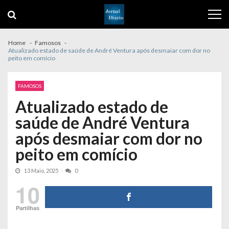
Skip
Skip
to
to
navigation
content
Home
Famosos
Atualizado estado de saúde de André Ventura após desmaiar com dor no
peito em comício
FAMOSOS
Atualizado estado de
saúde de André Ventura
após desmaiar com dor no
peito em comício
13 Maio, 2025
0
10
Partilhas