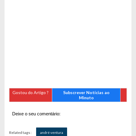
Gostou do Artigo ?
Subscrever Notícias ao
Minuto
Deixe o seu comentário:
Related tags :
andré ventura