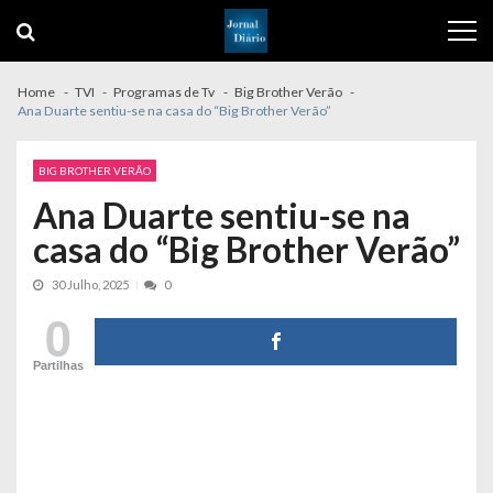
Skip
Skip
to
to
navigation
content
Home
TVI
Programas de Tv
Big Brother Verão
Ana Duarte sentiu-se na casa do “Big Brother Verão”
BIG BROTHER VERÃO
Ana Duarte sentiu-se na
casa do “Big Brother Verão”
30 Julho, 2025
0
0
Partilhas