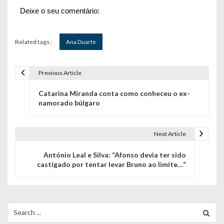
Deixe o seu comentário:
Related tags :
Ana Duarte
Previous Article
N
Catarina Miranda conta como conheceu o ex-
a
namorado búlgaro
v
e
Next Article
g
António Leal e Silva: “Afonso devia ter sido
castigado por tentar levar Bruno ao limite…”
a
ç
ã
Search
for: