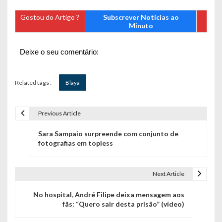
Gostou do Artigo ?
Subscrever Notícias ao
Minuto
Deixe o seu comentário:
Related tags :
Blaya
Previous Article
N
Sara Sampaio surpreende com conjunto de
a
fotografias em topless
v
e
Next Article
g
No hospital, André Filipe deixa mensagem aos
fãs: “Quero sair desta prisão” (vídeo)
a