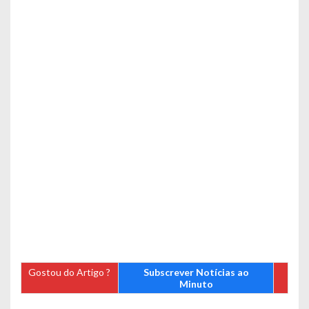
Gostou do Artigo ?
Subscrever Notícias ao
Minuto