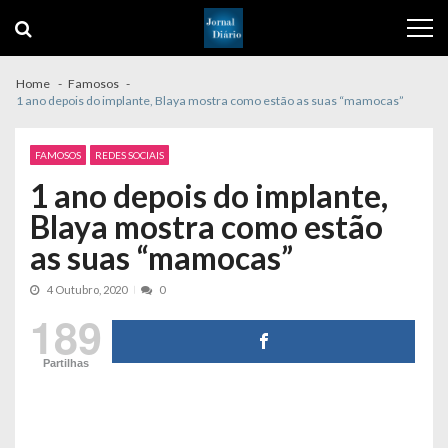
Skip
Skip
to
to
navigation
content
Home
Famosos
1 ano depois do implante, Blaya mostra como estão as suas “mamocas”
FAMOSOS
REDES SOCIAIS
1 ano depois do implante,
Blaya mostra como estão
as suas “mamocas”
4 Outubro, 2020
0
189
Partilhas