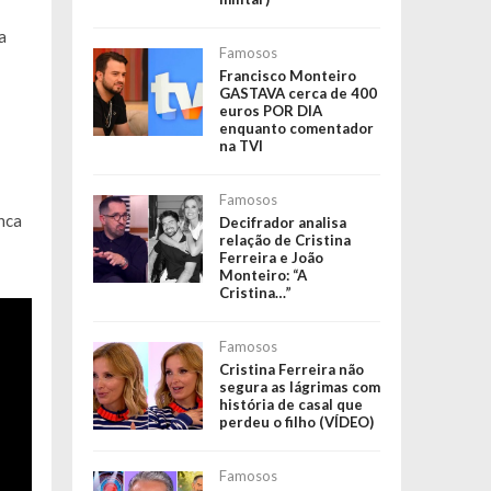
a
Famosos
Francisco Monteiro
GASTAVA cerca de 400
euros POR DIA
enquanto comentador
na TVI
Famosos
nca
Decifrador analisa
relação de Cristina
Ferreira e João
Monteiro: “A
Cristina…”
Famosos
Cristina Ferreira não
segura as lágrimas com
história de casal que
perdeu o filho (VÍDEO)
Famosos