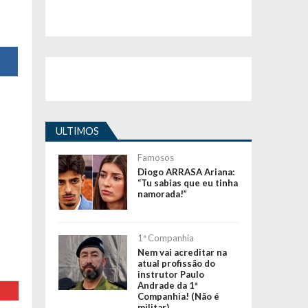
ULTIMOS
Famosos
Diogo ARRASA Ariana:
“Tu sabias que eu tinha
namorada!”
1ª Companhia
Nem vai acreditar na
atual profissão do
instrutor Paulo
Andrade da 1ª
Companhia! (Não é
militar)