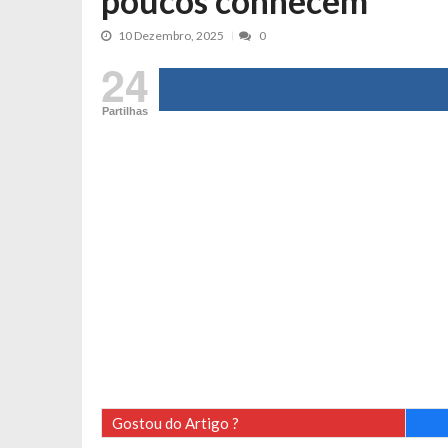
poucos conhecem
Cristina Ferreira faz aviso sério sob
10 Dezembro, 2025
0
Aproximação? Margarida Corceiro “v
24
Grávida? Noélia Pereira faz revelaç
Catarina Miranda critica trabalho
Partilhas
Andrea Soares revela que esteve gr
Maria Botelho Moniz coloca ‘pontos
Sara Santos fica em “pânico” durant
Filipe Delgado volta a imitar o inst
Gonçalo Quinaz CRITICA “dança” d
Catarina Miranda revela “cachet” ap
PSP já tomou medidas em relação a
Inês e Dylan divertem fãs com vídeo
Diogo ARRASA Ariana: “Tu sabias q
Nem vai acreditar na atual profissã
Gostou do Artigo ?
Francisco Monteiro GASTAVA cerc