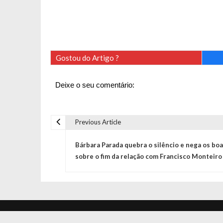
Gostou do Artigo ?
Deixe o seu comentário:
Previous Article
N
Bárbara Parada quebra o silêncio e nega os bo
a
sobre o fim da relação com Francisco Monteiro
v
e
Jornal Diário © 2020 Todos os direitos reservado
We Do Dev