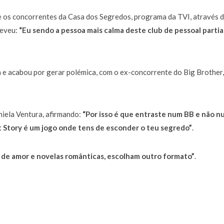
a de 400 euros POR DIA enquanto comentador na TVI
30 JANEIRO, 2026
re os concorrentes da Casa dos Segredos, programa da TVI, através d
reveu:
“Eu sendo a pessoa mais calma deste club de pessoal partia
 e acabou por gerar polémica, com o ex-concorrente do Big Brother,
iela Ventura, afirmando:
“Por isso é que entraste num BB e não n
t Story é um jogo onde tens de esconder o teu segredo”
.
 de amor e novelas românticas, escolham outro formato”
.