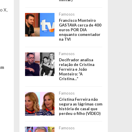
o X,
Famosos
Francisco Monteiro
GASTAVA cerca de 400
euros POR DIA
enquanto comentador
na TVI
Famosos
Decifrador analisa
relação de Cristina
um
Ferreira e João
Monteiro: “A
Cristina…”
Famosos
Cristina Ferreira não
segura as lágrimas com
história de casal que
perdeu o filho (VÍDEO)
Famosos