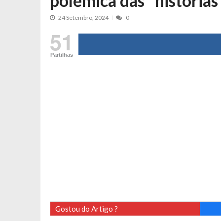
polémica das “histórias
Tânia Laranjo protagoniza novo mo
24 Setembro, 2024
0
Cristina Ferreira faz aviso sério sob
51
Aproximação? Margarida Corceiro “v
Grávida? Noélia Pereira faz revelaç
Partilhas
Catarina Miranda critica trabalho
Andrea Soares revela que esteve gr
Maria Botelho Moniz coloca ‘pontos
Sara Santos fica em “pânico” durant
Filipe Delgado volta a imitar o inst
Gonçalo Quinaz CRITICA “dança” d
Catarina Miranda revela “cachet” ap
PSP já tomou medidas em relação a
Inês e Dylan divertem fãs com vídeo
Diogo ARRASA Ariana: “Tu sabias q
Gostou do Artigo ?
Nem vai acreditar na atual profissã