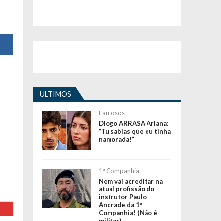
ULTIMOS
Famosos
Diogo ARRASA Ariana:
“Tu sabias que eu tinha
namorada!”
1ª Companhia
Nem vai acreditar na
atual profissão do
instrutor Paulo
Andrade da 1ª
Companhia! (Não é
militar)