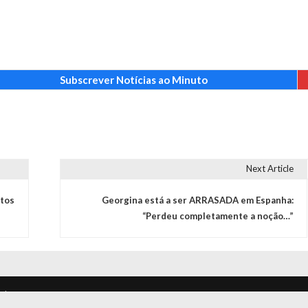
Subscrever Notícias ao Minuto
Next Article
atos
Georgina está a ser ARRASADA em Espanha:
“Perdeu completamente a noção…”
s | Proudly powered by