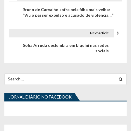
N
Bruno de Carvalho sofre pela filha mais velha:
a
“Viu o pai ser expulso e acusado de violência…”
v
e
Next Article
g
Sofia Arruda deslumbra em biquíni nas redes
sociais
a
ç
ã
Search
for:
o
d
JORNAL DIÁRIO NO FACEBOOK
e
a
r