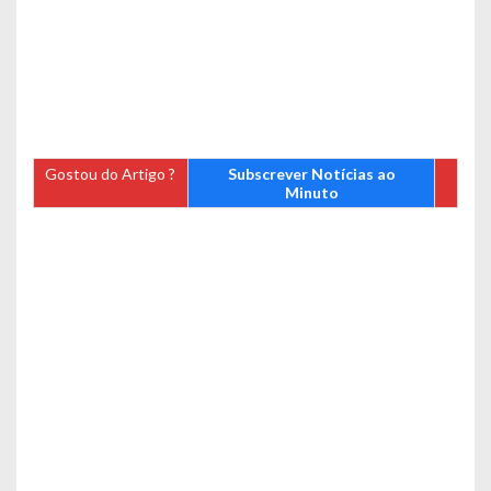
Gostou do Artigo ?
Subscrever Notícias ao
Minuto