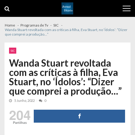
Skip
Skip
to
to
navigation
content
Home
Programas de Tv
SIC
Wanda Stuart revoltada com as críticas à filha, Eva Stuart, no ‘Ídolos’: “Dizer
que comprei a produção…”
SIC
Wanda Stuart revoltada
com as críticas à filha, Eva
Stuart, no ‘Ídolos’: “Dizer
que comprei a produção…”
5 Junho, 2022
0
204
Partilhas