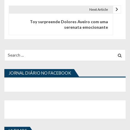
v
e
Next Article
g
Toy surpreende Dolores Aveiro com uma
serenata emocionante
a
ç
ã
Search
for:
o
d
JORNAL DIÁRIO NO FACEBOOK
e
a
r
t
i