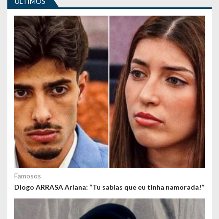
ULTIMOS
g
o
s
Famosos
Diogo ARRASA Ariana: “Tu sabias que eu tinha namorada!”