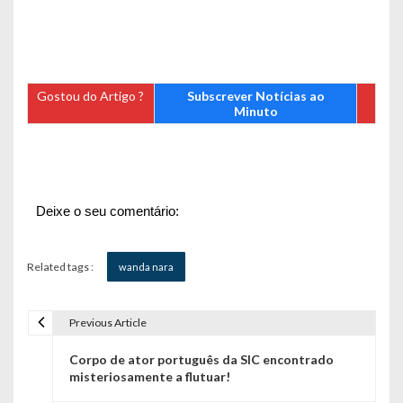
Gostou do Artigo ?
Subscrever Notícias ao
Minuto
Deixe o seu comentário:
Related tags :
wanda nara
Previous Article
N
Corpo de ator português da SIC encontrado
a
misteriosamente a flutuar!