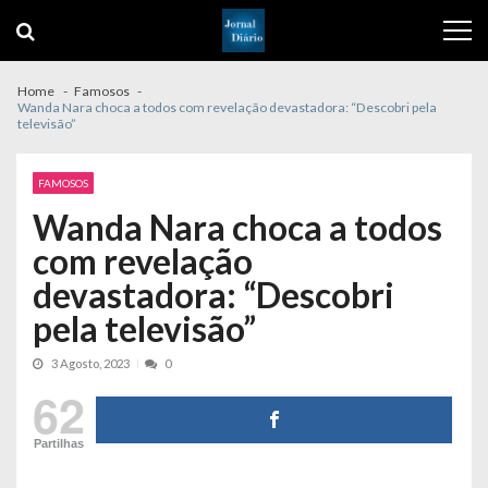
Skip
Skip
to
to
navigation
content
Home
Famosos
Wanda Nara choca a todos com revelação devastadora: “Descobri pela
televisão”
FAMOSOS
Wanda Nara choca a todos
com revelação
devastadora: “Descobri
pela televisão”
3 Agosto, 2023
0
62
Partilhas