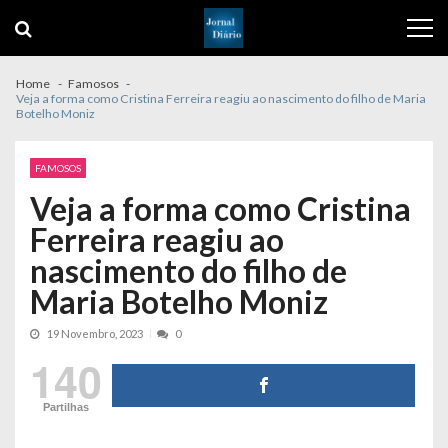
Skip
Skip
to
to
navigation
content
Home
Famosos
Veja a forma como Cristina Ferreira reagiu ao nascimento do filho de Maria
Botelho Moniz
FAMOSOS
Veja a forma como Cristina
Ferreira reagiu ao
nascimento do filho de
Maria Botelho Moniz
19 Novembro, 2023
0
140
Partilhas