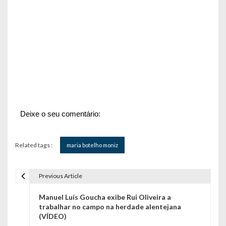
Deixe o seu comentário:
Related tags :
maria botelho moniz
Previous Article
N
Manuel Luís Goucha exibe Rui Oliveira a
a
trabalhar no campo na herdade alentejana
(VÍDEO)
v