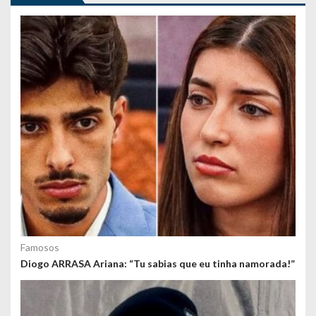
g
o
s
Famosos
Diogo ARRASA Ariana: “Tu sabias que eu tinha namorada!”