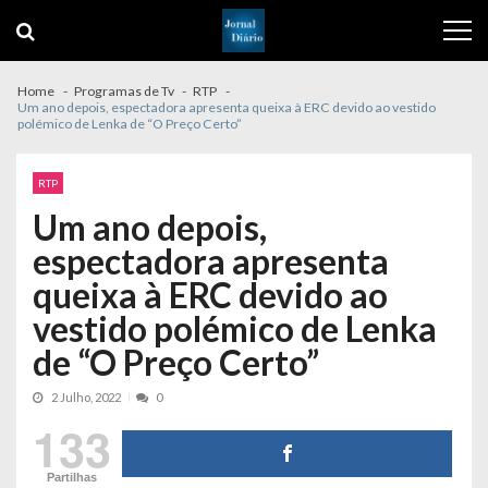
Skip
Skip
to
to
navigation
content
Home
Programas de Tv
RTP
Um ano depois, espectadora apresenta queixa à ERC devido ao vestido
polémico de Lenka de “O Preço Certo”
RTP
Um ano depois,
espectadora apresenta
queixa à ERC devido ao
vestido polémico de Lenka
de “O Preço Certo”
2 Julho, 2022
0
133
Partilhas