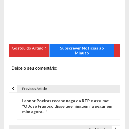
Gostou do Artigo ?
Subscrever Notícias ao
Minuto
Deixe o seu comentário:
Previous Article
N
Leonor Poeiras recebe nega da RTP e assume:
a
“O José Fragoso disse que ninguém ia pegar em
mim agora…”
v
e