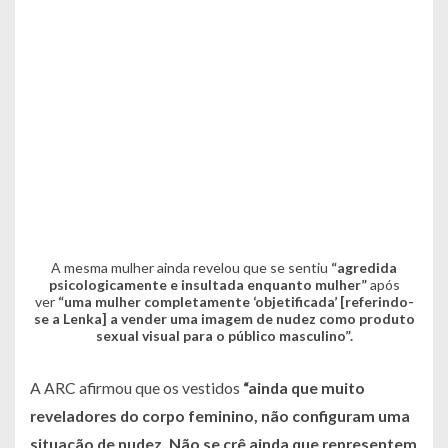
A mesma mulher ainda revelou que se sentiu
“agredida
psicologicamente e insultada enquanto mulher”
após
ver
“uma mulher completamente ‘objetificada’ [referindo-
se a Lenka] a vender uma imagem de nudez como produto
sexual visual para o público masculino”.
A ARC afirmou que os vestidos
“ainda que muito
reveladores do corpo feminino, não configuram uma
situação de nudez. Não se crê ainda que representem