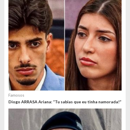
o
s
Famosos
Diogo ARRASA Ariana: “Tu sabias que eu tinha namorada!”