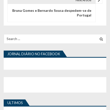
Next Article
g
Bruna Gomes e Bernardo Sousa despedem-se de
a
Portugal
ç
ã
Search
o
for:
d
JORNAL DIÁRIO NO FACEBOOK
e
a
r
t
i
g
ULTIMOS