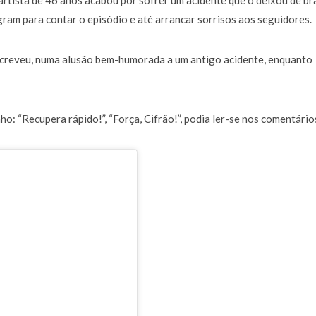
rtista de 46 anos acabou por sofrer um acidente que o deixou de br
a de 400 euros POR DIA enquanto comentador na TVI
30 JANEIRO, 2026
am para contar o episódio e até arrancar sorrisos aos seguidores.
screveu, numa alusão bem-humorada a um antigo acidente, enquanto
: “Recupera rápido!”, “Força, Cifrão!”, podia ler-se nos comentário