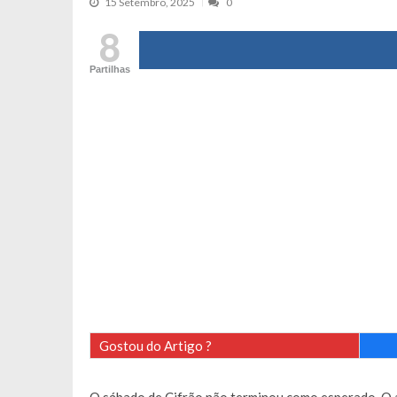
15 Setembro, 2025
0
Tânia Laranjo protagoniza novo mo
8
Cristina Ferreira faz aviso sério sob
Partilhas
Aproximação? Margarida Corceiro “v
Grávida? Noélia Pereira faz revelaç
Catarina Miranda critica trabalho
Andrea Soares revela que esteve gr
Maria Botelho Moniz coloca ‘pontos
Sara Santos fica em “pânico” durant
Filipe Delgado volta a imitar o inst
Gonçalo Quinaz CRITICA “dança” d
Catarina Miranda revela “cachet” ap
PSP já tomou medidas em relação a
Inês e Dylan divertem fãs com vídeo
Gostou do Artigo ?
Diogo ARRASA Ariana: “Tu sabias q
Nem vai acreditar na atual profissã