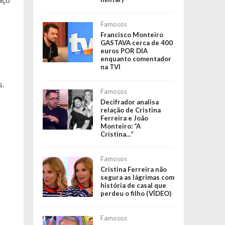
aço
Famosos
Francisco Monteiro
GASTAVA cerca de 400
euros POR DIA
enquanto comentador
na TVI
s.
Famosos
Decifrador analisa
relação de Cristina
Ferreira e João
Monteiro: “A
Cristina…”
Famosos
Cristina Ferreira não
segura as lágrimas com
história de casal que
perdeu o filho (VÍDEO)
Famosos