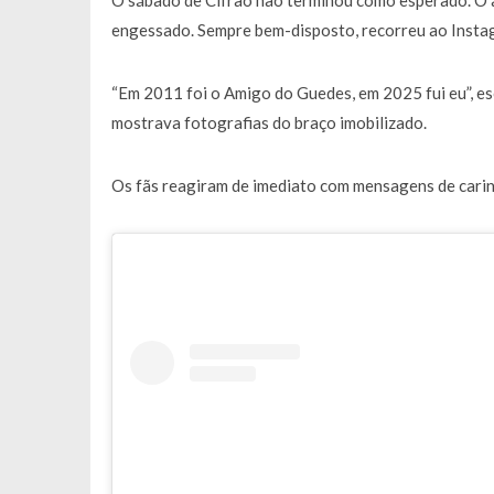
O sábado de Cifrão não terminou como esperado. O a
Francisco Monteiro GASTAVA cerc
engessado. Sempre bem-disposto, recorreu ao Instagr
“Em 2011 foi o Amigo do Guedes, em 2025 fui eu”, e
mostrava fotografias do braço imobilizado.
Os fãs reagiram de imediato com mensagens de carinho