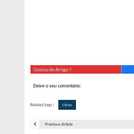
Gostou do Artigo ?
Deixe o seu comentário:
Related tags :
Cifrão
Previous Article
N