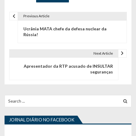
Previous Article
N
Ucrânia MATA chefe da defesa nuclear da
a
Rússia!
v
e
Next Article
g
Apresentador da RTP acusado de INSULTAR
seguranças
a
ç
ã
Search
for:
o
d
JORNAL DIÁRIO NO FACEBOOK
e