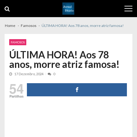
Skip
Skip
to
to
navigation
content
Home
Famosos
ÚLTIMA HORA! Aos 78 anos, morre atriz famosa!
FAMOSOS
ÚLTIMA HORA! Aos 78
anos, morre atriz famosa!
17 Dezembro, 2024
0
54
Partilhas