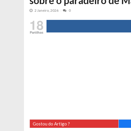
sobre o paradeiro de 
Tânia Laranjo protagoniza novo mo
2 Janeiro, 2026
0
Cristina Ferreira faz aviso sério sob
18
Aproximação? Margarida Corceiro “v
Grávida? Noélia Pereira faz revelaç
Partilhas
Catarina Miranda critica trabalho
Andrea Soares revela que esteve gr
Maria Botelho Moniz coloca ‘pontos
Sara Santos fica em “pânico” durant
Filipe Delgado volta a imitar o inst
Gonçalo Quinaz CRITICA “dança” d
Catarina Miranda revela “cachet” ap
PSP já tomou medidas em relação a
Inês e Dylan divertem fãs com vídeo
Diogo ARRASA Ariana: “Tu sabias q
Gostou do Artigo ?
Nem vai acreditar na atual profissã