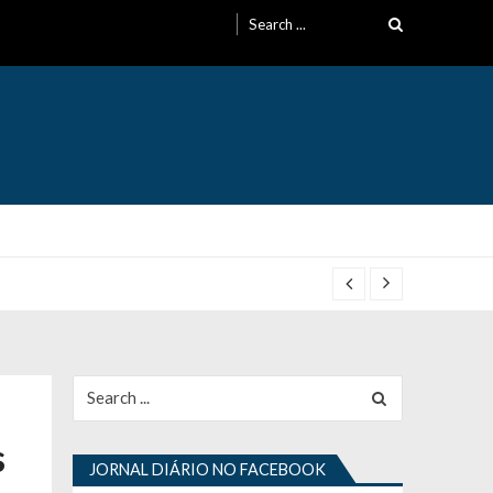
Search
for:
Search
for:
s
JORNAL DIÁRIO NO FACEBOOK