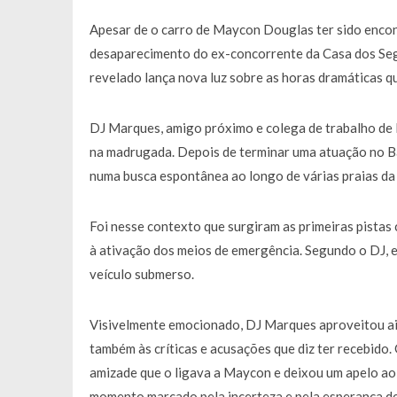
Francisco Monteiro GASTAVA cerc
Apesar de o carro de Maycon Douglas ter sido encon
desaparecimento do ex-concorrente da Casa dos Seg
revelado lança nova luz sobre as horas dramáticas q
DJ Marques, amigo próximo e colega de trabalho de M
na madrugada. Depois de terminar uma atuação no Ba
numa busca espontânea ao longo de várias praias da
Foi nesse contexto que surgiram as primeiras pistas
à ativação dos meios de emergência. Segundo o DJ, e
veículo submerso.
Visivelmente emocionado, DJ Marques aproveitou ai
também às críticas e acusações que diz ter recebido.
amizade que o ligava a Maycon e deixou um apelo ao r
momento marcado pela incerteza e pela esperança de