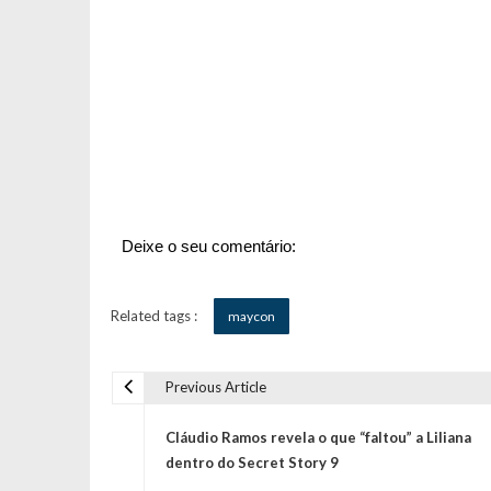
Deixe o seu comentário:
Related tags :
maycon
Previous Article
N
Cláudio Ramos revela o que “faltou” a Liliana
a
dentro do Secret Story 9