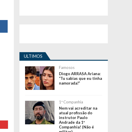
ULTIMOS
Famosos
Diogo ARRASA Ariana:
“Tu sabias que eu tinha
namorada!”
1ª Companhia
Nem vai acreditar na
atual profissão do
instrutor Paulo
Andrade da 1ª
Companhia! (Não é
militar)