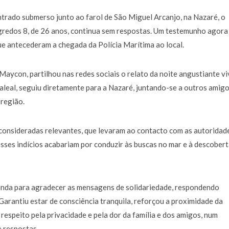
a de 400 euros POR DIA enquanto comentador na TVI
30 JANEIRO, 2026
trado submerso junto ao farol de São Miguel Arcanjo, na Nazaré, o
redos 8, de 26 anos, continua sem respostas. Um testemunho agora
ue antecederam a chegada da Polícia Marítima ao local.
aycon, partilhou nas redes sociais o relato da noite angustiante vi
leal, seguiu diretamente para a Nazaré, juntando-se a outros amig
 região.
 consideradas relevantes, que levaram ao contacto com as autoridad
sses indícios acabariam por conduzir às buscas no mar e à descobert
nda para agradecer as mensagens de solidariedade, respondendo
 Garantiu estar de consciência tranquila, reforçou a proximidade da
espeito pela privacidade e pela dor da família e dos amigos, num
 respostas.