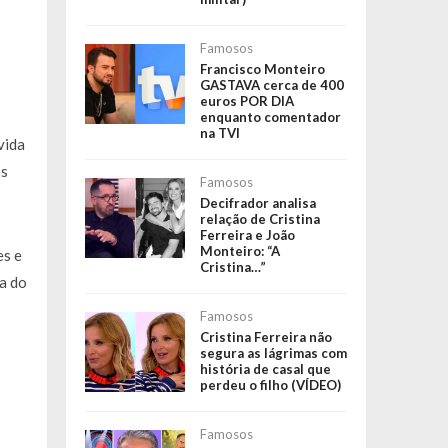
Famosos
Francisco Monteiro
GASTAVA cerca de 400
euros POR DIA
enquanto comentador
na TVI
vida
os
Famosos
Decifrador analisa
relação de Cristina
Ferreira e João
Monteiro: “A
es e
Cristina…”
a do
Famosos
Cristina Ferreira não
segura as lágrimas com
história de casal que
perdeu o filho (VÍDEO)
Famosos