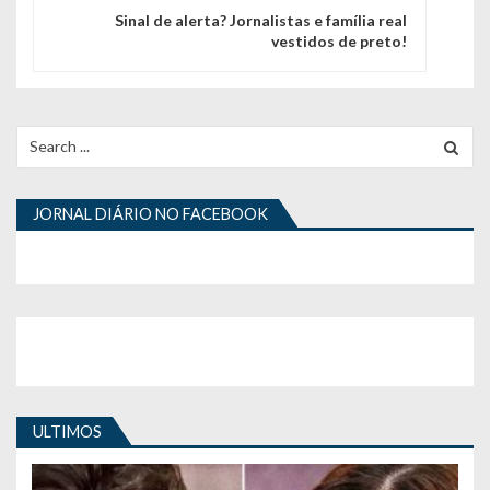
Sinal de alerta? Jornalistas e família real
a
vestidos de preto!
ç
ã
Search
o
for:
d
JORNAL DIÁRIO NO FACEBOOK
e
a
r
t
i
g
ULTIMOS
o