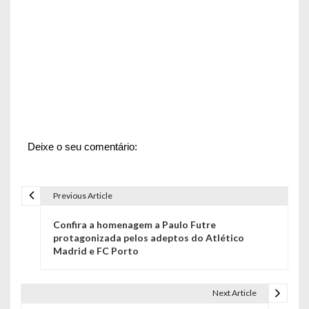
Deixe o seu comentário:
Previous Article
N
Confira a homenagem a Paulo Futre
a
protagonizada pelos adeptos do Atlético
Madrid e FC Porto
v
e
Next Article
g