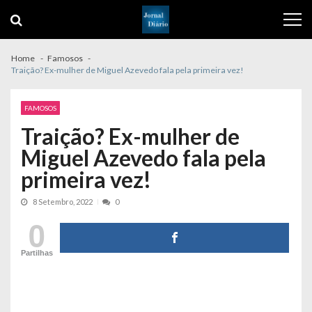
Skip
Skip
to
to
navigation
content
Home
Famosos
Traição? Ex-mulher de Miguel Azevedo fala pela primeira vez!
FAMOSOS
Traição? Ex-mulher de
Miguel Azevedo fala pela
primeira vez!
8 Setembro, 2022
0
0
Partilhas