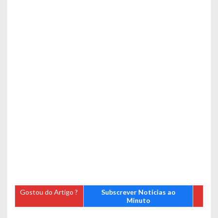
Gostou do Artigo ?
Subscrever Notícias ao
Minuto