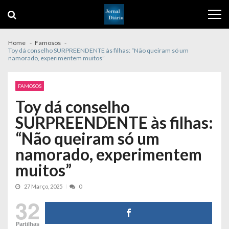
Skip
Skip
to
to
navigation
content
Home
Famosos
Toy dá conselho SURPREENDENTE às filhas: “Não queiram só um
namorado, experimentem muitos”
FAMOSOS
Toy dá conselho
SURPREENDENTE às filhas:
“Não queiram só um
namorado, experimentem
muitos”
27 Março, 2025
0
32
Partilhas