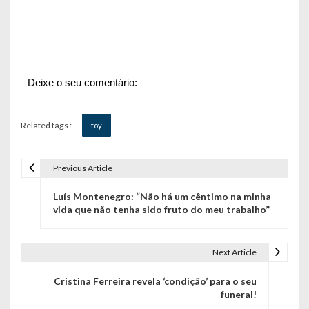
Deixe o seu comentário:
Related tags :
toy
Previous Article
N
Luís Montenegro: “Não há um cêntimo na minha
a
vida que não tenha sido fruto do meu trabalho”
v
e
Next Article
g
Cristina Ferreira revela ‘condição’ para o seu
funeral!
a