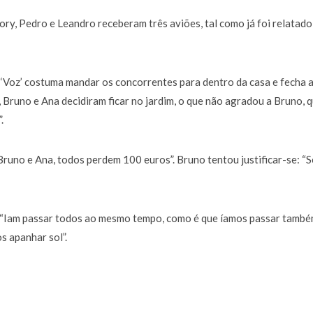
ory, Pedro e Leandro receberam três aviões, tal como já foi relatad
Voz’ costuma mandar os concorrentes para dentro da casa e fecha 
 Bruno e Ana decidiram ficar no jardim, o que não agradou a Bruno, 
.
Bruno e Ana, todos perdem 100 euros”. Bruno tentou justificar-se: “S
 “Iam passar todos ao mesmo tempo, como é que íamos passar tamb
s apanhar sol”.