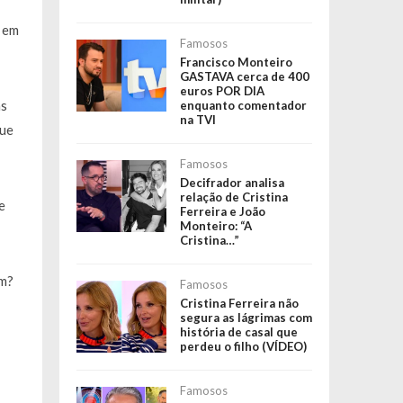
o em
Famosos
Francisco Monteiro
GASTAVA cerca de 400
euros POR DIA
as
enquanto comentador
na TVI
que
Famosos
Decifrador analisa
relação de Cristina
e
Ferreira e João
Monteiro: “A
Cristina…”
ém?
Famosos
Cristina Ferreira não
segura as lágrimas com
história de casal que
perdeu o filho (VÍDEO)
Famosos