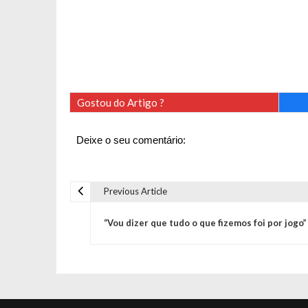
Gostou do Artigo ?
Deixe o seu comentário:
Previous Article
N
“Vou dizer que tudo o que fizemos foi por jogo”
a
v