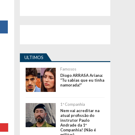
ULTIMOS
Famosos
Diogo ARRASA Ariana:
“Tu sabias que eu tinha
namorada!”
1ª Companhia
Nem vai acreditar na
atual profissão do
instrutor Paulo
Andrade da 1ª
Companhia! (Não é
militar)