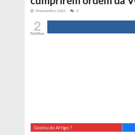
cumprirem ordem da 
Cristina Ferreira faz aviso sério sob
9 Novembro, 2025
0
Aproximação? Margarida Corceiro “v
2
Grávida? Noélia Pereira faz revelaç
Catarina Miranda critica trabalho
Partilhas
Andrea Soares revela que esteve gr
Maria Botelho Moniz coloca ‘pontos
Sara Santos fica em “pânico” durant
Filipe Delgado volta a imitar o inst
Gonçalo Quinaz CRITICA “dança” d
Catarina Miranda revela “cachet” ap
PSP já tomou medidas em relação a
Inês e Dylan divertem fãs com vídeo
Diogo ARRASA Ariana: “Tu sabias q
Nem vai acreditar na atual profissã
Gostou do Artigo ?
Francisco Monteiro GASTAVA cerc