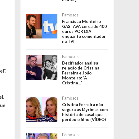
Famosos
Francisco Monteiro
GASTAVA cerca de 400
euros POR DIA
enquanto comentador
na TVI
Famosos
Decifrador analisa
relação de Cristina
el
“.
Ferreira e João
Monteiro: “A
Cristina…”
l,
Famosos
Cristina Ferreira não
que
segura as lágrimas com
história de casal que
perdeu o filho (VÍDEO)
Famosos