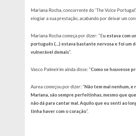
Francisco Monteiro GASTAVA cerc
Mariana Rocha, concorrente do ‘The Voice Portugal’,
elogiar a sua prestação, acabando por deixar um con
Mariana Rocha começa por dizer: “E
u estava com um
português (…) estava bastante nervosa e foi um d
vulnerável demais
“.
Vasco Palmeirim ainda disse: “
Como se houvesse pro
Aurea começou por dizer: “
Não tem mal nenhum, e n
Mariana, são sempre perfeitinhas, mesmo que quei
não dá para cantar mal. Aquilo que eu senti ao lo
tinha haver com o coração
“.