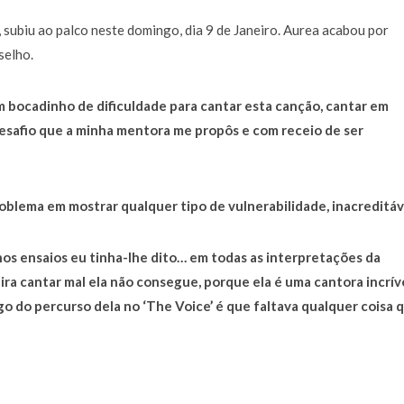
a de 400 euros POR DIA enquanto comentador na TVI
30 JANEIRO, 2026
 subiu ao palco neste domingo, dia 9 de Janeiro. Aurea acabou por
selho.
 bocadinho de dificuldade para cantar esta canção, cantar em
esafio que a minha mentora me propôs e com receio de ser
blema em mostrar qualquer tipo de vulnerabilidade, inacreditáv
os ensaios eu tinha-lhe dito… em todas as interpretações da
ra cantar mal ela não consegue, porque ela é uma cantora incríve
ngo do percurso dela no ‘The Voice’ é que faltava qualquer coisa 