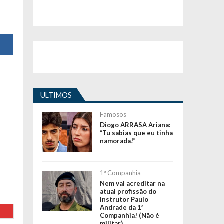
ULTIMOS
Famosos
Diogo ARRASA Ariana:
“Tu sabias que eu tinha
namorada!”
1ª Companhia
Nem vai acreditar na
atual profissão do
instrutor Paulo
Andrade da 1ª
Companhia! (Não é
militar)