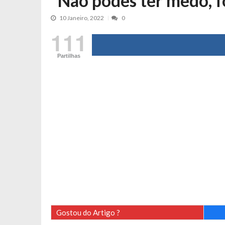
“Não podes ter medo, 
Tânia Laranjo protagoniza novo mo
10 Janeiro, 2022
0
Cristina Ferreira faz aviso sério sob
111
Aproximação? Margarida Corceiro “v
Grávida? Noélia Pereira faz revelaç
Partilhas
Catarina Miranda critica trabalho
Andrea Soares revela que esteve gr
Maria Botelho Moniz coloca ‘pontos
Sara Santos fica em “pânico” durant
Filipe Delgado volta a imitar o inst
Gonçalo Quinaz CRITICA “dança” d
Catarina Miranda revela “cachet” ap
PSP já tomou medidas em relação a
Inês e Dylan divertem fãs com vídeo
Diogo ARRASA Ariana: “Tu sabias q
Gostou do Artigo ?
Nem vai acreditar na atual profissã