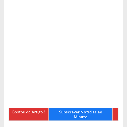
Gostou do Artigo ?
Subscrever Notícias ao
Minuto