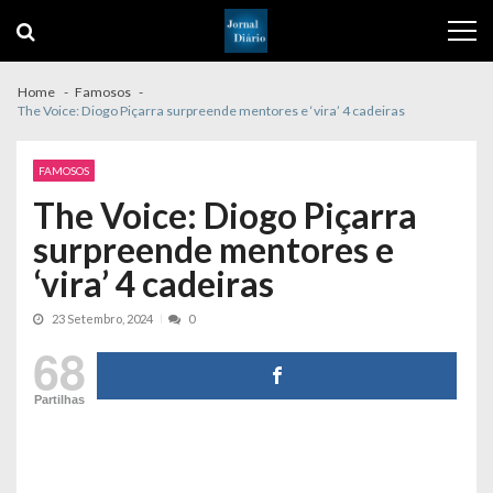
Skip
Skip
to
to
navigation
content
Home
Famosos
The Voice: Diogo Piçarra surpreende mentores e ‘vira’ 4 cadeiras
FAMOSOS
The Voice: Diogo Piçarra
surpreende mentores e
‘vira’ 4 cadeiras
23 Setembro, 2024
0
68
Partilhas