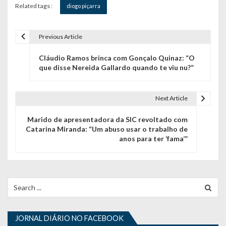
Related tags :
diogo piçarra
Previous Article
N
Cláudio Ramos brinca com Gonçalo Quinaz: “O
a
que disse Nereida Gallardo quando te viu nu?”
v
e
Next Article
g
Marido de apresentadora da SIC revoltado com
Catarina Miranda: “Um abuso usar o trabalho de
a
anos para ter ‘fama’”
ç
ã
Search
o
for:
d
JORNAL DIÁRIO NO FACEBOOK