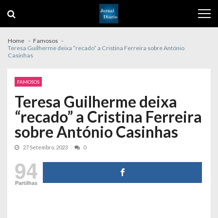
Skip
Skip
to
to
navigation
content
Home
Famosos
Teresa Guilherme deixa “recado” a Cristina Ferreira sobre António
Casinhas
FAMOSOS
Teresa Guilherme deixa
“recado” a Cristina Ferreira
sobre António Casinhas
27 Setembro, 2023
0
94
Partilhas