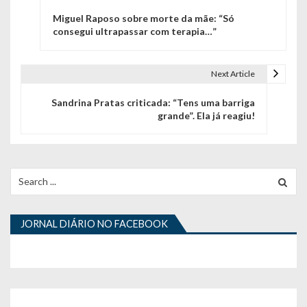
N
Miguel Raposo sobre morte da mãe: “Só
a
consegui ultrapassar com terapia…”
v
e
Next Article
g
Sandrina Pratas criticada: “Tens uma barriga
grande”. Ela já reagiu!
a
ç
ã
Search
for:
o
d
JORNAL DIÁRIO NO FACEBOOK
e
a
r