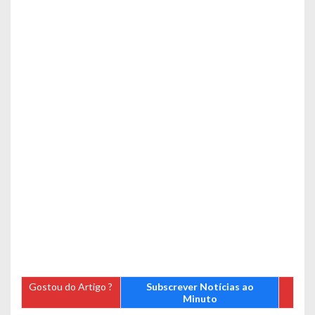
Gostou do Artigo ?
Subscrever Notícias ao
Minuto