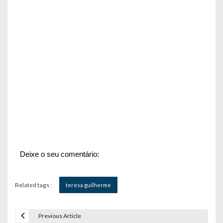
Deixe o seu comentário:
Related tags :
teresa guilherme
Previous Article