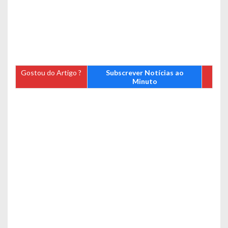
Gostou do Artigo ?
Subscrever Notícias ao
Minuto