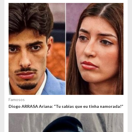
o
s
Famosos
Diogo ARRASA Ariana: “Tu sabias que eu tinha namorada!”