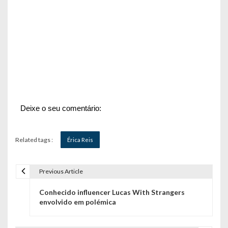
Deixe o seu comentário:
Related tags :
Érica Reis
Previous Article
N
Conhecido influencer Lucas With Strangers
a
envolvido em polémica
v