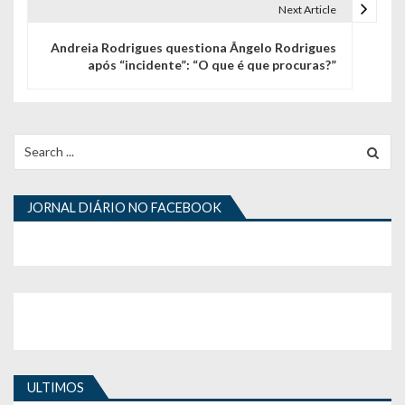
e
Next Article
g
Andreia Rodrigues questiona Ângelo Rodrigues
após “incidente”: “O que é que procuras?”
a
ç
ã
Search
for:
o
d
JORNAL DIÁRIO NO FACEBOOK
e
a
r
t
i
ULTIMOS
g