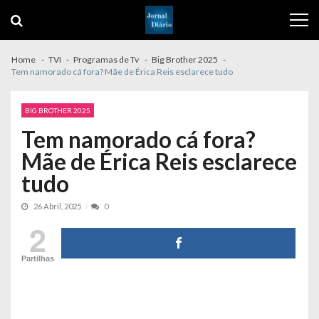
Skip
Skip
to
to
navigation
content
Home
TVI
Programas de Tv
Big Brother 2025
Tem namorado cá fora? Mãe de Érica Reis esclarece tudo
BIG BROTHER 2025
Tem namorado cá fora?
Mãe de Érica Reis esclarece
tudo
26 Abril, 2025
0
2
Partilhas