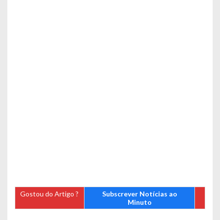
Gostou do Artigo ?
Subscrever Notícias ao
Minuto