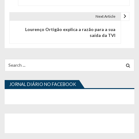
v
e
Next Article
g
Lourenço Ortigão explica a razão para a sua
saída da TVI
a
ç
ã
Search
for:
o
d
JORNAL DIÁRIO NO FACEBOOK
e
a
r
t