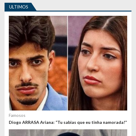
i
ULTIMOS
g
o
s
Famosos
Diogo ARRASA Ariana: “Tu sabias que eu tinha namorada!”