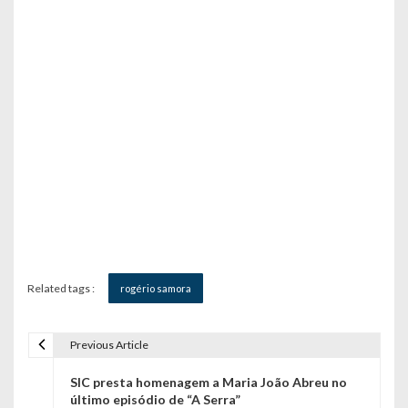
Related tags :
rogério samora
Previous Article
N
SIC presta homenagem a Maria João Abreu no
a
último episódio de “A Serra”