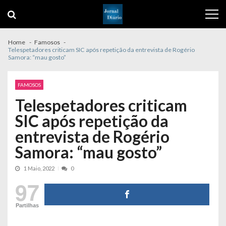
Skip
Skip
to
to
navigation
content
Home
Famosos
Telespetadores criticam SIC após repetição da entrevista de Rogério
Samora: “mau gosto”
FAMOSOS
Telespetadores criticam
SIC após repetição da
entrevista de Rogério
Samora: “mau gosto”
1 Maio, 2022
0
97
Partilhas