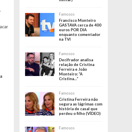
.
Famosos
Francisco Monteiro
GASTAVA cerca de 400
tacar
euros POR DIA
enquanto comentador
na TVI
Famosos
Decifrador analisa
relação de Cristina
Ferreira e João
Monteiro: “A
 a
Cristina…”
Famosos
Cristina Ferreira não
segura as lágrimas com
história de casal que
perdeu o filho (VÍDEO)
Famosos