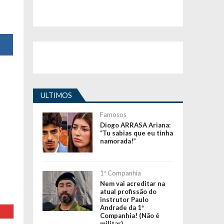
ULTIMOS
Famosos
Diogo ARRASA Ariana:
“Tu sabias que eu tinha
namorada!”
1ª Companhia
Nem vai acreditar na
atual profissão do
instrutor Paulo
Andrade da 1ª
Companhia! (Não é
militar)