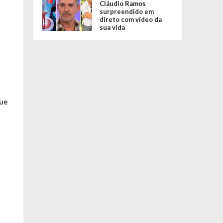
Cláudio Ramos
surpreendido em
direto com vídeo da
sua vida
que