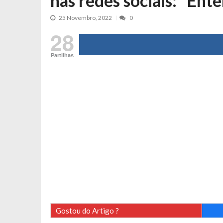
nas redes sociais: “Ente
Tânia Laranjo protagoniza novo mo
25 Novembro, 2022
0
Cristina Ferreira faz aviso sério sob
28
Aproximação? Margarida Corceiro “v
Grávida? Noélia Pereira faz revelaç
Partilhas
Catarina Miranda critica trabalho
Andrea Soares revela que esteve gr
Maria Botelho Moniz coloca ‘pontos
Sara Santos fica em “pânico” durant
Filipe Delgado volta a imitar o inst
Gonçalo Quinaz CRITICA “dança” d
Catarina Miranda revela “cachet” ap
PSP já tomou medidas em relação a
Inês e Dylan divertem fãs com vídeo
Diogo ARRASA Ariana: “Tu sabias q
Gostou do Artigo ?
Nem vai acreditar na atual profissã