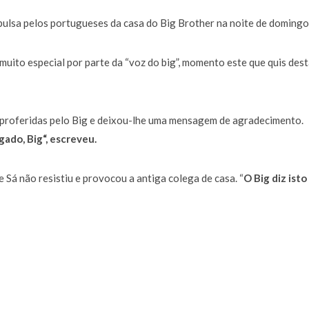
a de 400 euros POR DIA enquanto comentador na TVI
30 JANEIRO, 2026
pulsa pelos portugueses da casa do Big Brother na noite de domingo
ito especial por parte da “voz do big”, momento este que quis des
 proferidas pelo Big e deixou-lhe uma mensagem de agradecimento.
gado, Big“, escreveu.
Sá não resistiu e provocou a antiga colega de casa. “
O Big diz isto